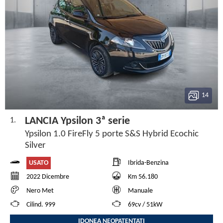
14
LANCIA Ypsilon 3ª serie
1.
Ypsilon 1.0 FireFly 5 porte S&S Hybrid Ecochic
Silver
USATO
Ibrida-Benzina
2022 Dicembre
Km 56.180
Nero Met
Manuale
Cilind. 999
69cv / 51kW
IDONEA NEOPATENTATI