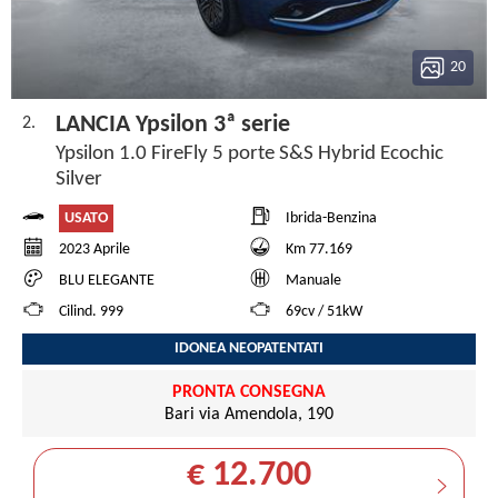
20
LANCIA Ypsilon 3ª serie
2.
Ypsilon 1.0 FireFly 5 porte S&S Hybrid Ecochic
Silver
USATO
Ibrida-Benzina
2023 Aprile
Km 77.169
BLU ELEGANTE
Manuale
Cilind. 999
69cv / 51kW
IDONEA NEOPATENTATI
PRONTA CONSEGNA
Bari via Amendola, 190
€ 12.700