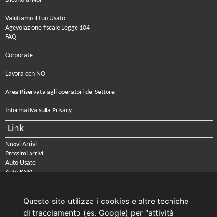
Dicono di Noi
Valutiamo il tuo Usato
Agevolazione fiscale Legge 104
FAQ
Corporate
Lavora con NOI
Area Riservata agli operatori del Settore
Informativa sulla Privacy
Link
Nuovi Arrivi
Prossimi arrivi
Auto Usate
Auto KM0
Auto Nuove
Noleggio a lungo termine
Questo sito utilizza i cookies e altre tecniche
PRENOTA IL TUO INTERVENTO DI OFFICINA
di tracciamento (es. Google) per “attività