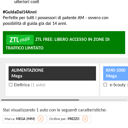
ulteriori costi
#GuidaDai14Anni
Perfette per tutti i possessori di patente AM - ovvero con
possibilità di guida già dai 14 anni.
ZTL FREE: LIBERO ACCESSO IN ZONE DI
TRAFFICO LIMITATO
ALIMENTAZIONE
KM0-1000
Mega
Mega
Elettrica
(1 auto)
e-Scouty
(
Stai visualizzando 1 auto con le seguenti caratteristiche:
Marca:
MEGA (MM)
Ordine per:
PREZZO