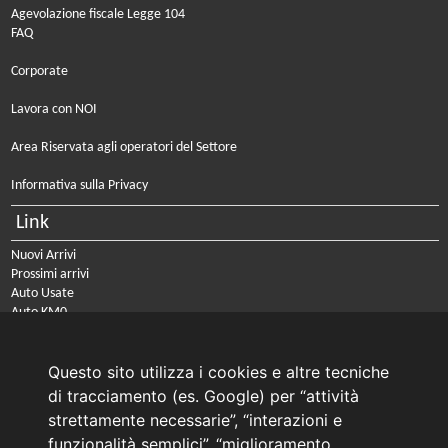
Agevolazione fiscale Legge 104
FAQ
Corporate
Lavora con NOI
Area Riservata agli operatori del Settore
Informativa sulla Privacy
Link
Nuovi Arrivi
Prossimi arrivi
Auto Usate
Auto KM0
Auto Nuove
Noleggio a lungo termine
Questo sito utilizza i cookies e altre tecniche
PRENOTA IL TUO INTERVENTO DI OFFICINA
di tracciamento (es. Google) per “attività
PRENOTA LA REVISIONE DELLA TUA AUTO
strettamente necessarie”, “interazioni e
funzionalità semplici”, “miglioramento
Consulente Online Usato: 0805608980