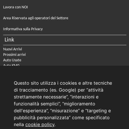
Lavora con NOI
Area Riservata agli operatori del Settore
Informativa sulla Privacy
Link
Nuovi Arrivi
Prossimi arrivi
Auto Usate
Auto KM0
Auto Nuove
Noleggio a lungo termine
Questo sito utilizza i cookies e altre tecniche
PRENOTA IL TUO INTERVENTO DI OFFICINA
di tracciamento (es. Google) per “attività
PRENOTA LA REVISIONE DELLA TUA AUTO
strettamente necessarie”, “interazioni e
funzionalità semplici”, “miglioramento
Consulente Online Usato: 0805608980
dell'esperienza”, “misurazione” e “targeting e
Consulente Online Hyundai: 0805608985
pubblicità personalizzata” come specificato
nella
cookie policy
.