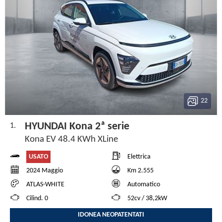
22
HYUNDAI Kona 2ª serie
1.
Kona EV 48.4 KWh XLine
USATO
Elettrica
2024 Maggio
Km 2.555
ATLAS-WHITE
Automatico
Cilind. 0
52cv / 38,2kW
IDONEA NEOPATENTATI