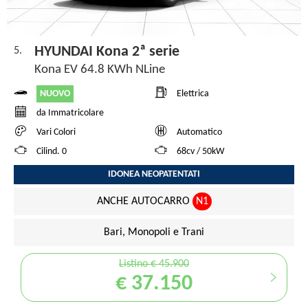
HYUNDAI Kona 2ª serie
5.
Kona EV 64.8 KWh NLine
NUOVO
Elettrica
da Immatricolare
Vari Colori
Automatico
Cilind. 0
68cv / 50kW
IDONEA NEOPATENTATI
ANCHE AUTOCARRO
N1
Bari, Monopoli e Trani
Listino € 45.900
€ 37.150