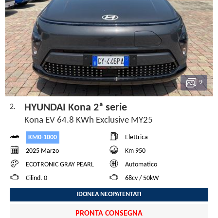
9
HYUNDAI Kona 2ª serie
2.
Kona EV 64.8 KWh Exclusive MY25
KM0-1000
Elettrica
2025 Marzo
Km 950
ECOTRONIC GRAY PEARL
Automatico
Cilind. 0
68cv / 50kW
IDONEA NEOPATENTATI
PRONTA CONSEGNA