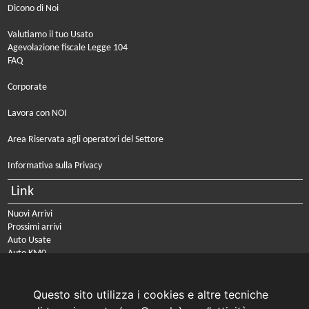
Dicono di Noi
Valutiamo il tuo Usato
Agevolazione fiscale Legge 104
FAQ
Corporate
Lavora con NOI
Area Riservata agli operatori del Settore
Informativa sulla Privacy
Link
Nuovi Arrivi
Prossimi arrivi
Auto Usate
Auto KM0
Auto Nuove
Noleggio a lungo termine
Questo sito utilizza i cookies e altre tecniche
PRENOTA IL TUO INTERVENTO DI OFFICINA