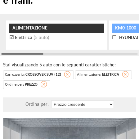
e Trani.
ALIMENTAZIONE
KM0-1000
Elettrica
(5 auto)
HYUNDAI K
Stai visualizzando 5 auto con le seguenti caratteristiche:
Carrozzeria:
CROSSOVER SUV (12)
Alimentazione:
ELETTRICA
Ordine per:
PREZZO
Ordina per: