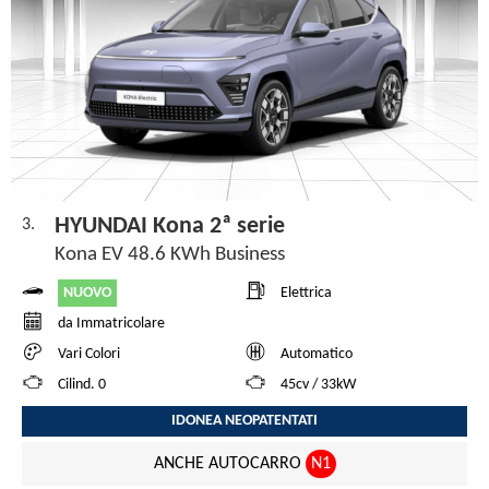
HYUNDAI Kona 2ª serie
3.
Kona EV 48.6 KWh Business
NUOVO
Elettrica
da Immatricolare
Vari Colori
Automatico
Cilind. 0
45cv / 33kW
IDONEA NEOPATENTATI
ANCHE AUTOCARRO
N1