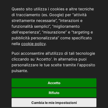
Noleggio a lungo termine
Questo sito utilizza i cookies e altre tecniche
PRENOTA IL TUO INTERVENTO DI OFFICINA
di tracciamento (es. Google) per “attività
PRENOTA LA REVISIONE DELLA TUA AUTO
strettamente necessarie”, “interazioni e
funzionalità semplici”, “miglioramento
Consulente Online Usato: 0805608980
Consulente Online Hyundai: 0805608985
dell'esperienza”, “misurazione” e “targeting e
pubblicità personalizzata” come specificato
nella
cookie policy
.
AUTO PLANET BARI SRL | BARI, via Zippitelli 32-34 - CAP 70132 | P.I. 05126720720
Puoi acconsentire all’utilizzo di tali tecnologie
Copyright © 2011-2026 - Tutti i diritti sono riservati.
cliccando su 'Accetto'. In alternativa puoi
Generata in 0,082 secondi | 216.73.216.179
personalizzare le tue scelte tramite l'apposito
INFORMATIVA AI SENSI DELL'ART. 79 DEL REG. IVASS n° 40/2018
pulsante.
Accetto
Aggiorna le tue preferenze di consenso alle tecnologie di tracciamento.
Rifiuto
Cambia le mie impostazioni