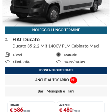
NOLEGGIO LUNGO TERMINE
FIAT Ducato
2.
Ducato 35 2.2 Mjt 140CV PLM Cabinato Maxi
Diesel
Manuale
Cilind. 2184
140cv / 103kW
IDONEA NEOPATENTATI
ANCHE AUTOCARRO
N1
Bari, Monopoli e Trani
PRIVATI
AZIENDE
€ 586
€ 480
/mese
/mese