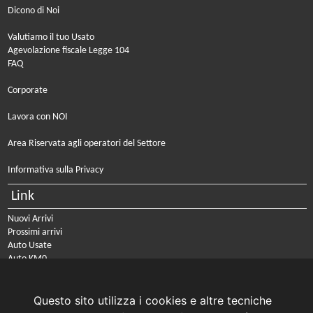
Dicono di Noi
Valutiamo il tuo Usato
Agevolazione fiscale Legge 104
FAQ
Corporate
Lavora con NOI
Area Riservata agli operatori del Settore
Informativa sulla Privacy
Link
Nuovi Arrivi
Prossimi arrivi
Auto Usate
Auto KM0
Auto Nuove
Noleggio a lungo termine
Questo sito utilizza i cookies e altre tecniche
PRENOTA IL TUO INTERVENTO DI OFFICINA