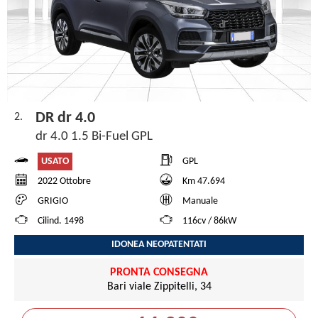
DR dr 4.0
2.
dr 4.0 1.5 Bi-Fuel GPL
USATO
GPL
2022 Ottobre
Km 47.694
GRIGIO
Manuale
Cilind. 1498
116cv / 86kW
IDONEA NEOPATENTATI
PRONTA CONSEGNA
Bari viale Zippitelli, 34