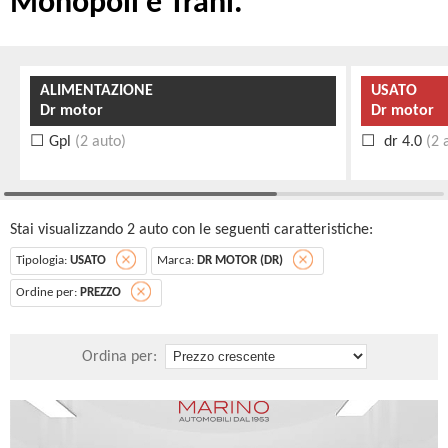
Monopoli e Trani.
ALIMENTAZIONE
USATO
Dr motor
Dr motor
Gpl
(2 auto)
dr 4.0
(2 
Stai visualizzando 2 auto con le seguenti caratteristiche:
Tipologia:
USATO
Marca:
DR MOTOR (DR)
Ordine per:
PREZZO
Ordina per: