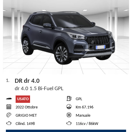
DR dr 4.0
1.
dr 4.0 1.5 Bi-Fuel GPL
USATO
GPL
2022 Ottobre
Km 67.196
GRIGIO MET
Manuale
Cilind. 1498
116cv / 86kW