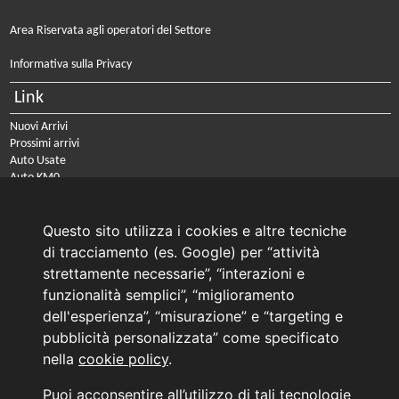
Area Riservata agli operatori del Settore
Informativa sulla Privacy
Link
Nuovi Arrivi
Prossimi arrivi
Auto Usate
Auto KM0
Auto Nuove
Noleggio a lungo termine
Questo sito utilizza i cookies e altre tecniche
PRENOTA IL TUO INTERVENTO DI OFFICINA
di tracciamento (es. Google) per “attività
PRENOTA LA REVISIONE DELLA TUA AUTO
strettamente necessarie”, “interazioni e
funzionalità semplici”, “miglioramento
Consulente Online Usato: 0805608980
Consulente Online Hyundai: 0805608985
dell'esperienza”, “misurazione” e “targeting e
pubblicità personalizzata” come specificato
nella
cookie policy
.
AUTO PLANET BARI SRL | BARI, via Zippitelli 32-34 - CAP 70132 | P.I. 05126720720
Puoi acconsentire all’utilizzo di tali tecnologie