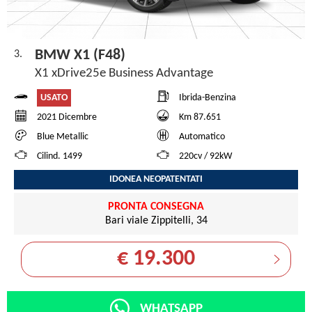
BMW X1 (F48)
3.
X1 xDrive25e Business Advantage
USATO
Ibrida-Benzina
2021 Dicembre
Km 87.651
Blue Metallic
Automatico
Cilind. 1499
220cv / 92kW
IDONEA NEOPATENTATI
PRONTA CONSEGNA
Bari viale Zippitelli, 34
€ 19.300
WHATSAPP