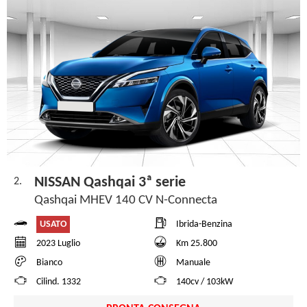
NISSAN Qashqai 3ª serie
2.
Qashqai MHEV 140 CV N-Connecta
USATO
Ibrida-Benzina
2023 Luglio
Km 25.800
Bianco
Manuale
Cilind. 1332
140cv / 103kW