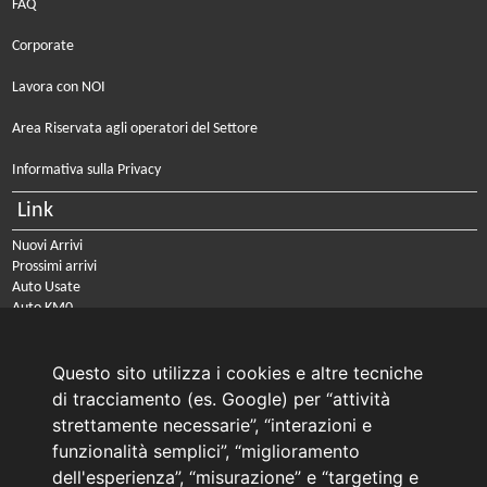
FAQ
Corporate
Lavora con NOI
Area Riservata agli operatori del Settore
Informativa sulla Privacy
Link
Nuovi Arrivi
Prossimi arrivi
Auto Usate
Auto KM0
Auto Nuove
Noleggio a lungo termine
Questo sito utilizza i cookies e altre tecniche
PRENOTA IL TUO INTERVENTO DI OFFICINA
di tracciamento (es. Google) per “attività
PRENOTA LA REVISIONE DELLA TUA AUTO
strettamente necessarie”, “interazioni e
funzionalità semplici”, “miglioramento
Consulente Online Usato: 0805608980
Consulente Online Hyundai: 0805608985
dell'esperienza”, “misurazione” e “targeting e