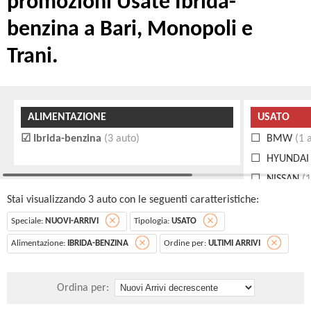
promozioni Usate Ibrida-
benzina a Bari, Monopoli e
Trani.
ALIMENTAZIONE
USATO
Ibrida-benzina
(3 auto)
BMW
(1 
HYUNDAI
NISSAN
(1
Stai visualizzando 3 auto con le seguenti caratteristiche:
Speciale:
NUOVI-ARRIVI
Tipologia:
USATO
Alimentazione:
IBRIDA-BENZINA
Ordine per:
ULTIMI ARRIVI
Ordina per: