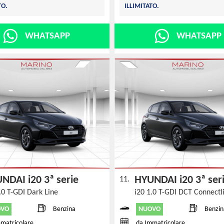
TO.
ILLIMITATO.
WHATSAPP
WHATSAPP
NDAI i20 3ª serie
HYUNDAI i20 3ª se
11.
.0 T-GDI Dark Line
i20 1.0 T-GDI DCT Connect
OVO
NUOVO
Benzina
Benzin
matricolare
da Immatricolare