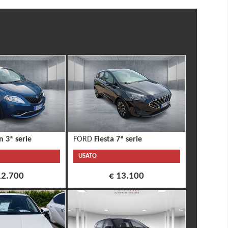
n 3ª serie
FORD
Fiesta 7ª serie
USATO
12.700
€ 13.100