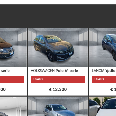
 serie
VOLKSWAGEN
Polo 6ª serie
LANCIA
Ypsilo
USATO
USATO
900
€ 12.300
€ 