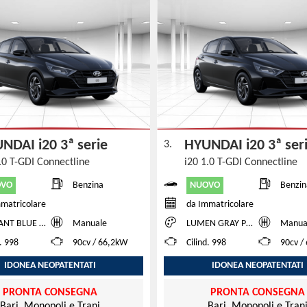
NDAI i20 3ª serie
HYUNDAI i20 3ª se
3.
.0 T-GDI Connectline
i20 1.0 T-GDI Connectline
OVO
NUOVO
Benzina
Benzin
matricolare
da Immatricolare
 BLUE TWO TONE
Manuale
LUMEN GRAY PEARL + BLACK ROOF
Manua
d. 998
90cv / 66,2kW
Cilind. 998
90cv /
IDONEA NEOPATENTATI
IDONEA NEOPATENTATI
PRONTA CONSEGNA
PRONTA CONSEGNA
Bari, Monopoli e Trani
Bari, Monopoli e Tran