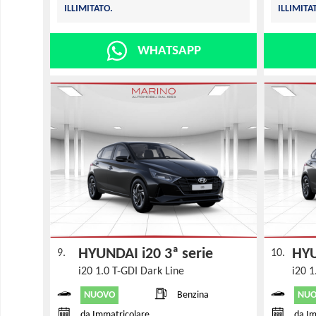
ILLIMITATO.
ILLIMITA
WHATSAPP
HYUNDAI i20 3ª serie
HYU
9.
10.
i20 1.0 T-GDI Dark Line
i20 1
NUOVO
NU
Benzina
da Immatricolare
da Im