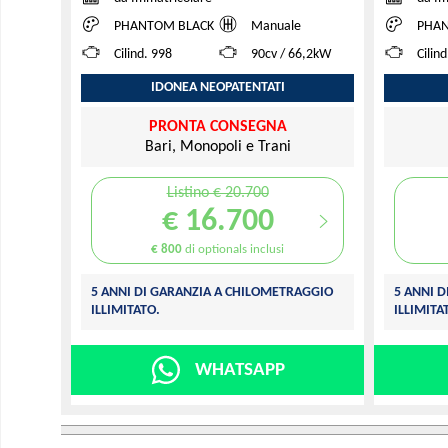
PHANTOM BLACK
Manuale
PHAN
Cilind. 998
90cv / 66,2kW
Cilin
IDONEA NEOPATENTATI
PRONTA CONSEGNA
Bari, Monopoli e Trani
Listino € 20.700
€ 16.700
€ 800
di optionals inclusi
5 ANNI DI GARANZIA A CHILOMETRAGGIO
5 ANNI 
ILLIMITATO.
ILLIMITA
WHATSAPP