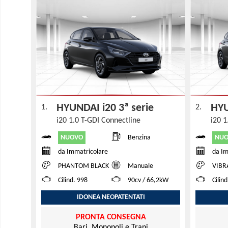
HYUNDAI i20 3ª serie
HYU
1.
2.
i20 1.0 T-GDI Connectline
i20 1
NUOVO
NU
Benzina
da Immatricolare
da Im
PHANTOM BLACK
Manuale
VIBRANT
Cilind. 998
90cv / 66,2kW
Cilin
IDONEA NEOPATENTATI
PRONTA CONSEGNA
Bari, Monopoli e Trani