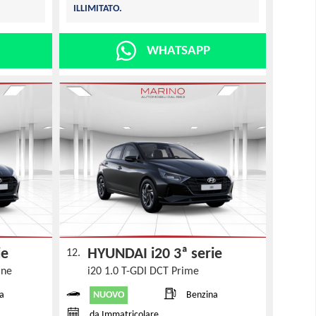
ILLIMITATO.
WHATSAPP
rie
HYUNDAI i20 3ª serie
12.
line
i20 1.0 T-GDI DCT Prime
NUOVO
a
Benzina
da Immatricolare