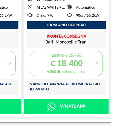
atico
ATLAS WHITE + BLACK ROOF
Automatico
 66,2kW
Cilind. 998
90cv / 66,2kW
IDONEA NEOPATENTATI
PRONTA CONSEGNA
i
Bari, Monopoli e Trani
Listino € 25.750
€ 18.400
€ 500
di optionals inclusi
TRAGGIO
5 ANNI DI GARANZIA A CHILOMETRAGGIO
ILLIMITATO.
WHATSAPP