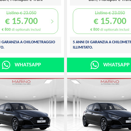
Listino € 23.050
Listino € 23.050
€ 15.700
€ 15.700
€ 800
di optionals inclusi
€ 800
di optionals inclusi
DI GARANZIA A CHILOMETRAGGIO
5 ANNI DI GARANZIA A CHILOME
TO.
ILLIMITATO.
WHATSAPP
WHATSAPP