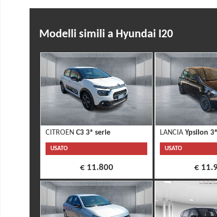
Modelli simili a Hyundai I20
CITROEN
C3 3ª serie
LANCIA
Ypsilon 3ª
USATO
USATO
€ 11.800
€ 11.