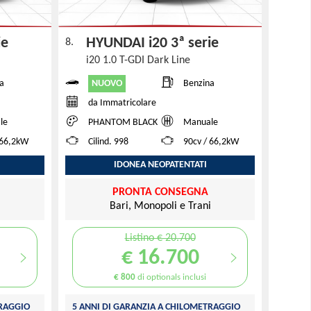
rie
HYUNDAI i20 3ª serie
8.
i20 1.0 T-GDI Dark Line
NUOVO
a
Benzina
da Immatricolare
le
PHANTOM BLACK
Manuale
 66,2kW
Cilind. 998
90cv / 66,2kW
IDONEA NEOPATENTATI
PRONTA CONSEGNA
i
Bari, Monopoli e Trani
Listino € 20.700
€ 16.700
€ 800
di optionals inclusi
TRAGGIO
5 ANNI DI GARANZIA A CHILOMETRAGGIO