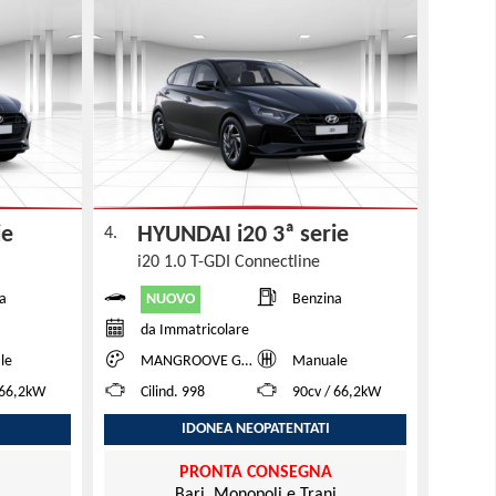
rie
HYUNDAI i20 3ª serie
4.
i20 1.0 T-GDI Connectline
NUOVO
a
Benzina
da Immatricolare
le
MANGROOVE GREEN
Manuale
 66,2kW
Cilind. 998
90cv / 66,2kW
IDONEA NEOPATENTATI
PRONTA CONSEGNA
i
Bari, Monopoli e Trani