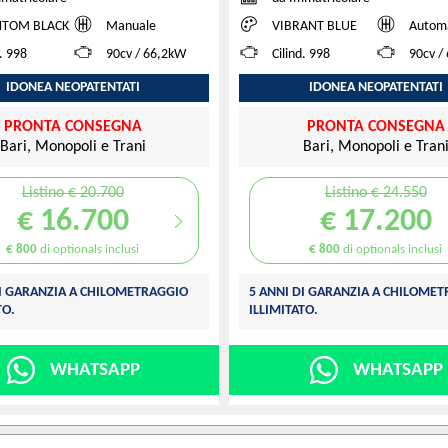
TOM BLACK
Manuale
VIBRANT BLUE
Autom
d. 998
90cv / 66,2kW
Cilind. 998
90cv /
IDONEA NEOPATENTATI
IDONEA NEOPATENTATI
PRONTA CONSEGNA
PRONTA CONSEGNA
Bari, Monopoli e Trani
Bari, Monopoli e Tran
Listino € 20.700
Listino € 24.550
€ 16.700
€ 17.200
€ 800
di optionals inclusi
€ 800
di optionals inclusi
DI GARANZIA A CHILOMETRAGGIO
5 ANNI DI GARANZIA A CHILOME
TO.
ILLIMITATO.
WHATSAPP
WHATSAPP