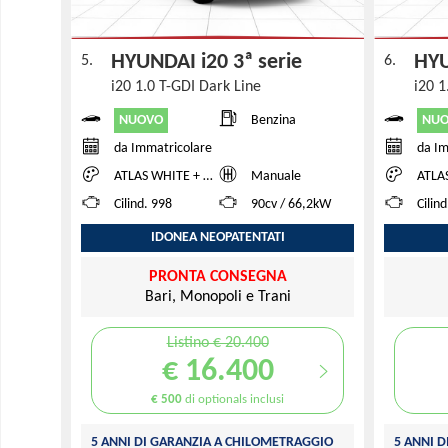
HYUNDAI i20 3ª serie
HYU
5.
6.
i20 1.0 T-GDI Dark Line
i20 1
NUOVO
NU
Benzina
da Immatricolare
da Im
ATLAS WHITE + BLACK ROOF
Manuale
ATLAS WH
Cilind. 998
90cv / 66,2kW
Cilin
IDONEA NEOPATENTATI
PRONTA CONSEGNA
Bari, Monopoli e Trani
Listino € 20.400
€ 16.400
€ 500
di optionals inclusi
5 ANNI DI GARANZIA A CHILOMETRAGGIO
5 ANNI 