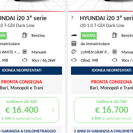
NDAI i20 3ª serie
HYUNDAI i20 3ª se
7.
.0 T-GDI Dark Line
i20 1.0 T-GDI Dark Line
OVO
NUOVO
Benzina
Benzin
matricolare
da Immatricolare
ITE + BLACK ROOF
Manuale
LUMEN GRAY PEARL + BLACK ROOF
Manua
d. 998
90cv / 66,2kW
Cilind. 998
90cv /
IDONEA NEOPATENTATI
IDONEA NEOPATENTATI
PRONTA CONSEGNA
PRONTA CONSEGNA
Bari, Monopoli e Trani
Bari, Monopoli e Tran
Listino € 20.400
Listino € 20.700
€ 16.400
€ 16.700
€ 500
di optionals inclusi
€ 800
di optionals inclusi
DI GARANZIA A CHILOMETRAGGIO
5 ANNI DI GARANZIA A CHILOME