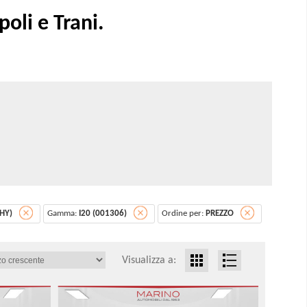
li e Trani.
HY)
Gamma:
I20 (001306)
Ordine per:
PREZZO
Visualizza a: