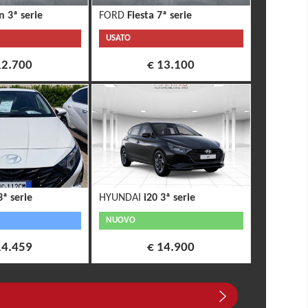
n 3ª serie
FORD
Fiesta 7ª serie
USATO
12.700
€ 13.100
3ª serie
HYUNDAI
i20 3ª serie
NUOVO
14.459
€ 14.900