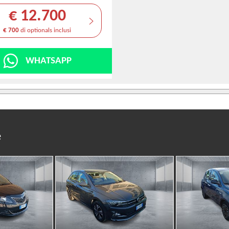
€ 12.700
€ 700
di optionals inclusi
WHATSAPP
e