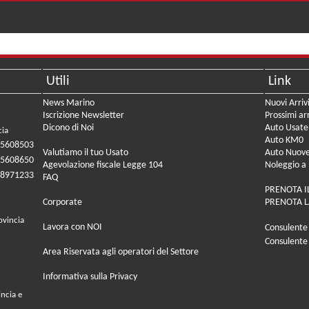
Utili
Link
News Marino
Nuovi Arriv
Iscrizione Newsletter
Prossimi arr
Dicono di Noi
Auto Usate
cia
Auto KM0
05608503
Valutiamo il tuo Usato
Auto Nuov
05608650
Agevolazione fiscale Legge 104
Noleggio a
08971233
FAQ
PRENOTA I
Corporate
PRENOTA L
ovincia
Lavora con NOI
Consulente
Consulente
Area Riservata agli operatori del Settore
Informativa sulla Privacy
incia e