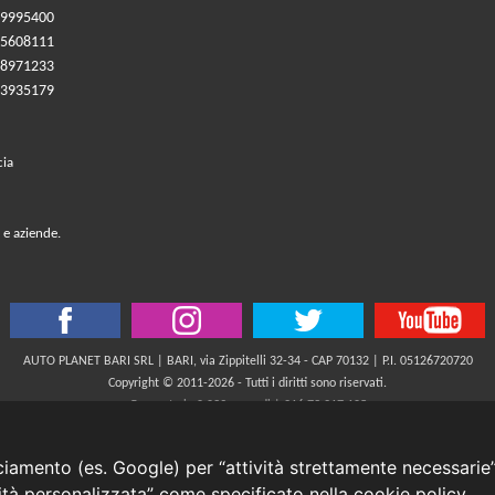
09995400
05608111
08971233
83935179
cia
 e aziende.
AUTO PLANET BARI SRL | BARI, via Zippitelli 32-34 - CAP 70132 | P.I. 05126720720
Copyright © 2011-2026 - Tutti i diritti sono riservati.
Generata in 0,039 secondi | 216.73.217.105
INFORMATIVA AI SENSI DELL'ART. 79 DEL REG. IVASS n° 40/2018
cciamento (es. Google) per “attività strettamente necessarie”
cità personalizzata” come specificato nella
cookie policy
.