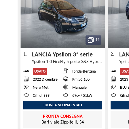
14
LANCIA Ypsilon 3ª serie
LAN
1.
2.
Ypsilon 1.0 FireFly 5 porte S&S Hybrid Ecochic Silver
USATO
USA
Ibrida-Benzina
2022 Dicembre
Km 56.180
2023 
Nero Met
Manuale
BLU 
Cilind. 999
69cv / 51kW
Cilin
IDONEA NEOPATENTATI
PRONTA CONSEGNA
Bari viale Zippitelli, 34