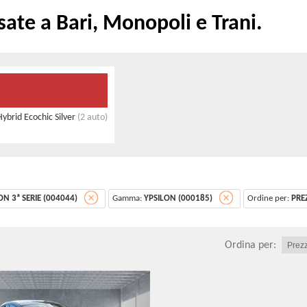
sate a Bari, Monopoli e Trani.
Hybrid Ecochic Silver
(2 auto)
ON 3ª SERIE (004044)
Gamma:
YPSILON (000185)
Ordine per:
PRE
Ordina per: