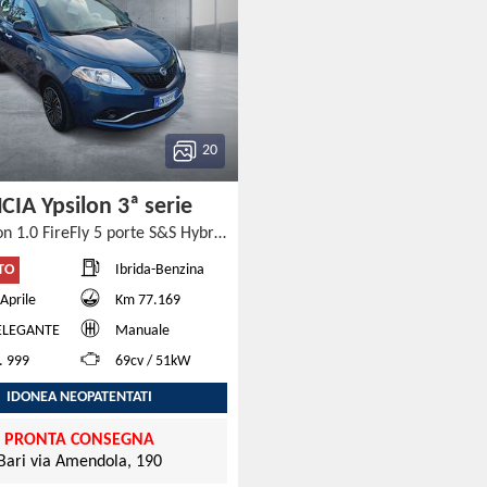
20
CIA Ypsilon 3ª serie
Ypsilon 1.0 FireFly 5 porte S&S Hybrid Ecochic Silver
TO
Ibrida-Benzina
Aprile
Km 77.169
ELEGANTE
Manuale
d. 999
69cv / 51kW
IDONEA NEOPATENTATI
PRONTA CONSEGNA
Bari via Amendola, 190