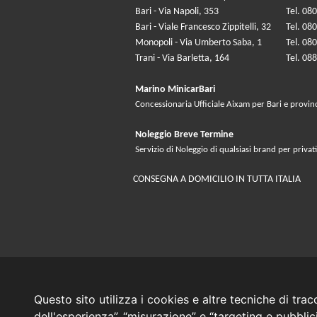
Bari - Via Napoli, 353
Tel. 08
Bari - Viale Francesco Zippitelli, 32
Tel. 08
Monopoli - Via Umberto Saba, 1
Tel. 08
Trani - Via Barletta, 164
Tel. 08
Marino MinicarBari
Concessionaria Ufficiale Aixam per Bari e provin
Noleggio Breve Termine
Servizio di Noleggio di qualsiasi brand per privati
CONSEGNA A DOMICILIO IN TUTTA ITALIA
Questo sito utilizza i cookies e altre tecniche di tra
dell'esperienza”, “misurazione” e “targeting e pubbli