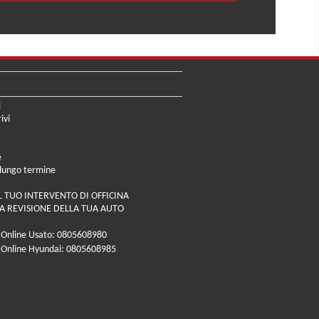
i
ivi
e
 lungo termine
L TUO INTERVENTO DI OFFICINA
A REVISIONE DELLA TUA AUTO
 Online Usato: 0805608980
 Online Hyundai: 0805608985