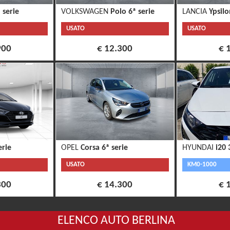
 serie
VOLKSWAGEN
Polo 6ª serie
LANCIA
Ypsilo
USATO
USATO
900
€ 12.300
€ 
erie
OPEL
Corsa 6ª serie
HYUNDAI
i20 
USATO
KM0-1000
300
€ 14.300
€ 
ELENCO AUTO BERLINA