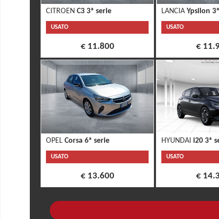
CITROEN
C3 3ª serie
LANCIA
Ypsilon 3ª
USATO
USATO
€ 11.800
€ 11.
OPEL
Corsa 6ª serie
HYUNDAI
i20 3ª s
USATO
USATO
€ 13.600
€ 14.