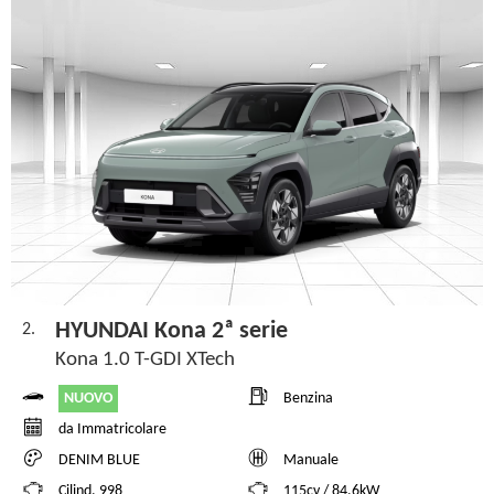
HYUNDAI Kona 2ª serie
2.
Kona 1.0 T-GDI XTech
NUOVO
Benzina
da Immatricolare
DENIM BLUE
Manuale
Cilind. 998
115cv / 84,6kW