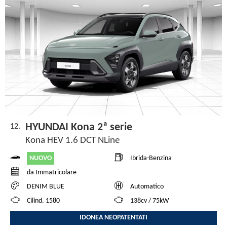
HYUNDAI Kona 2ª serie
12.
Kona HEV 1.6 DCT NLine
NUOVO
Ibrida-Benzina
da Immatricolare
DENIM BLUE
Automatico
Cilind. 1580
138cv / 75kW
IDONEA NEOPATENTATI