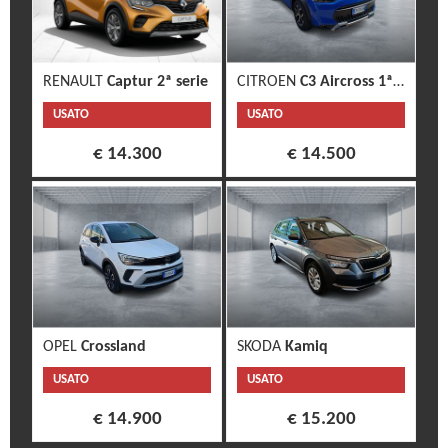
RENAULT
Captur 2ª serie
CITROEN
C3 Aircross 1ª s.
USATO
USATO
€ 14.300
€ 14.500
OPEL
Crossland
SKODA
Kamiq
USATO
USATO
€ 14.900
€ 15.200