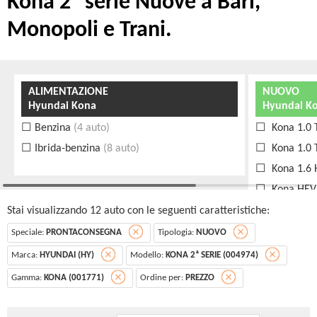
Kona 2ª serie Nuove a Bari,
Monopoli e Trani.
ALIMENTAZIONE
NUOVO
Hyundai Kona
Hyundai Ko
Benzina
(4 auto)
Kona 1.0 
Ibrida-benzina
(8 auto)
Kona 1.0 
Kona 1.6 
Kona HEV 
Kona HEV 
Stai visualizzando 12 auto con le seguenti caratteristiche:
Kona HEV 
Speciale:
PRONTACONSEGNA
Tipologia:
NUOVO
Marca:
HYUNDAI (HY)
Modello:
KONA 2ª SERIE (004974)
Gamma:
KONA (001771)
Ordine per:
PREZZO