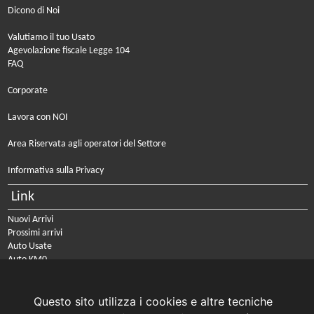
Dicono di Noi
Valutiamo il tuo Usato
Agevolazione fiscale Legge 104
FAQ
Corporate
Lavora con NOI
Area Riservata agli operatori del Settore
Informativa sulla Privacy
Link
Nuovi Arrivi
Prossimi arrivi
Auto Usate
Auto KM0
Auto Nuove
Noleggio a lungo termine
Questo sito utilizza i cookies e altre tecniche
PRENOTA IL TUO INTERVENTO DI OFFICINA