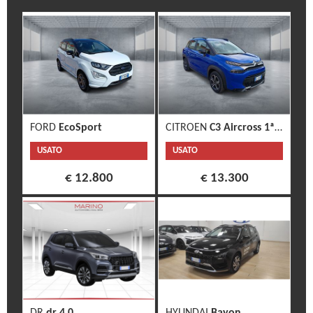
FORD
EcoSport
CITROEN
C3 Aircross 1ª s.
USATO
USATO
€ 12.800
€ 13.300
DR
dr 4.0
HYUNDAI
Bayon