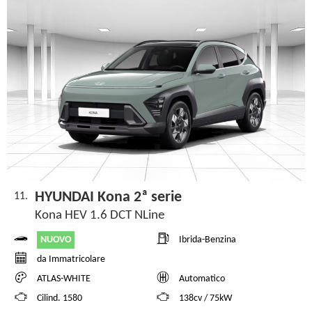
HYUNDAI Kona 2ª serie
11.
Kona HEV 1.6 DCT NLine
NUOVO
Ibrida-Benzina
da Immatricolare
ATLAS-WHITE
Automatico
Cilind. 1580
138cv / 75kW