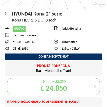
HYUNDAI Kona 2ª serie
5.
Kona HEV 1.6 DCT XTech
NUOVO
Ibrida-Benzina
da Immatricolare
MIRAGE GREEN
Automatico
Cilind. 1580
138cv / 75kW
IDONEA NEOPATENTATI
PRONTA CONSEGNA
Bari, Monopoli e Trani
Listino € 33.350
€ 24.850
5 ANNI DI BOLLO GRATUITO AI RESIDENTI IN PUGLIA