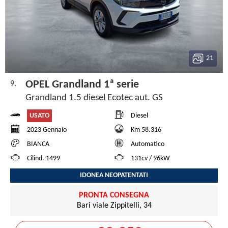
21
OPEL Grandland 1ª serie
9.
Grandland 1.5 diesel Ecotec aut. GS
USATO
Diesel
2023 Gennaio
Km 58.316
BIANCA
Automatico
Cilind. 1499
131cv / 96kW
IDONEA NEOPATENTATI
PRONTA CONSEGNA
Bari viale Zippitelli, 34