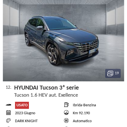
19
HYUNDAI Tucson 3ª serie
12.
Tucson 1.6 HEV aut. Exellence
USATO
Ibrida-Benzina
2023 Giugno
Km 92.190
DARK KNIGHT
Automatico