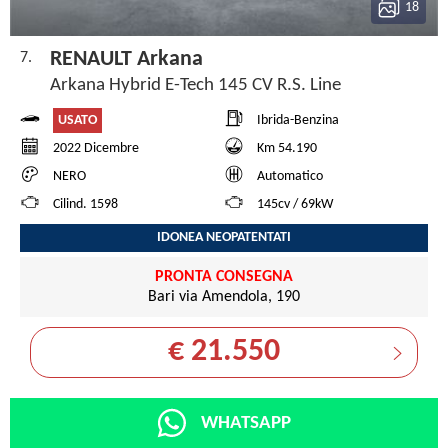
18
RENAULT Arkana
7.
Arkana Hybrid E-Tech 145 CV R.S. Line
USATO
Ibrida-Benzina
2022 Dicembre
Km 54.190
NERO
Automatico
Cilind. 1598
145cv / 69kW
IDONEA NEOPATENTATI
PRONTA CONSEGNA
Bari via Amendola, 190
€ 21.550
WHATSAPP