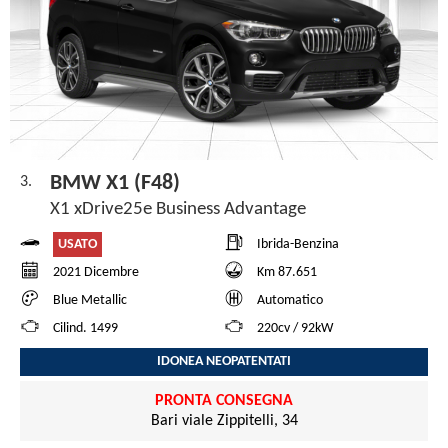
BMW X1 (F48)
3.
X1 xDrive25e Business Advantage
USATO
Ibrida-Benzina
2021 Dicembre
Km 87.651
Blue Metallic
Automatico
Cilind. 1499
220cv / 92kW
IDONEA NEOPATENTATI
PRONTA CONSEGNA
Bari viale Zippitelli, 34