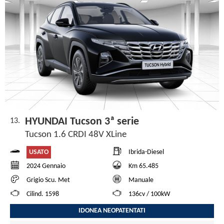
HYUNDAI Tucson 3ª serie
13.
Tucson 1.6 CRDI 48V XLine
USATO
Ibrida-Diesel
2024 Gennaio
Km 65.485
Grigio Scu. Met
Manuale
Cilind. 1598
136cv / 100kW
IDONEA NEOPATENTATI