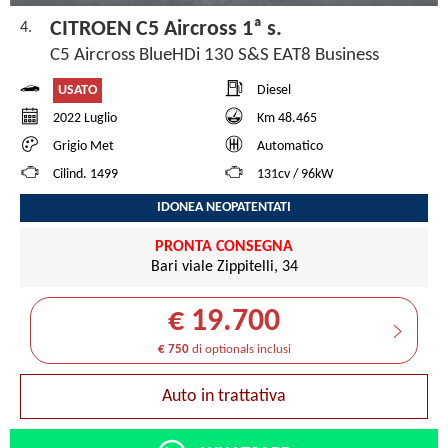
CITROEN C5 Aircross 1ª s.
4.
C5 Aircross BlueHDi 130 S&S EAT8 Business
USATO
Diesel
2022 Luglio
Km 48.465
Grigio Met
Automatico
Cilind. 1499
131cv / 96kW
IDONEA NEOPATENTATI
PRONTA CONSEGNA
Bari viale Zippitelli, 34
€ 19.700
€ 750
di optionals inclusi
Auto in trattativa