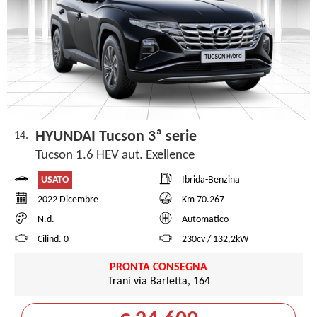
HYUNDAI Tucson 3ª serie
14.
Tucson 1.6 HEV aut. Exellence
USATO
Ibrida-Benzina
2022 Dicembre
Km 70.267
N.d.
Automatico
Cilind. 0
230cv / 132,2kW
PRONTA CONSEGNA
Trani via Barletta, 164