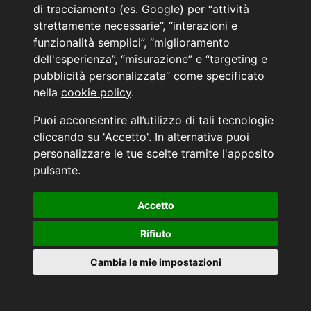
di tracciamento (es. Google) per “attività
Cilind. 1996
120cv / 88kW
strettamente necessarie”, “interazioni e
IDONEA NEOPATENTATI
funzionalità semplici”, “miglioramento
dell'esperienza”, “misurazione” e “targeting e
PRONTA CONSEGNA
pubblicità personalizzata” come specificato
Bari via Amendola, 190
nella
cookie policy
.
€ 26.400
Puoi acconsentire all’utilizzo di tali tecnologie
cliccando su 'Accetto'. In alternativa puoi
personalizzare le tue scelte tramite l'apposito
WHATSAPP
pulsante.
Accetto
Rifiuto
Cambia le mie impostazioni