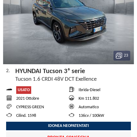
23
HYUNDAI Tucson 3ª serie
2.
Tucson 1.6 CRDI 48V DCT Exellence
USATO
Ibrida-Diesel
2021 Ottobre
Km 111.802
CYPRESS GREEN
Automatico
Cilind. 1598
136cv / 100kW
IDONEA NEOPATENTATI