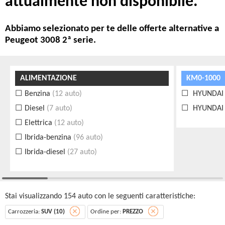
attualmente non disponibile.
Abbiamo selezionato per te delle offerte alternative a
Peugeot 3008 2ª serie.
ALIMENTAZIONE
KM0-1000
Benzina
(12 auto)
HYUNDAI S
Diesel
(7 auto)
HYUNDAI T
Elettrica
(12 auto)
Ibrida-benzina
(96 auto)
Ibrida-diesel
(27 auto)
Stai visualizzando 154 auto con le seguenti caratteristiche:
Carrozzeria:
SUV (10)
Ordine per:
PREZZO