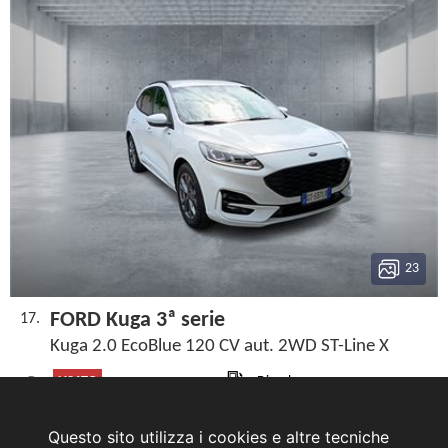
23
FORD Kuga 3ª serie
17.
Kuga 2.0 EcoBlue 120 CV aut. 2WD ST-Line X
USATO
Diesel
2024 Febbraio
Km 33.949
Questo sito utilizza i cookies e altre tecniche
BIANCO
Automatico