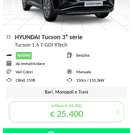
HYUNDAI Tucson 3ª serie
15.
Tucson 1.6 T-GDI XTech
NUOVO
Benzina
da Immatricolare
Vari Colori
Manuale
Cilind. 1598
150cv / 110,3kW
Bari, Monopoli e Trani
Listino € 34.400
€ 25.400