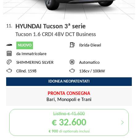
HYUNDAI Tucson 3ª serie
11.
Tucson 1.6 CRDI 48V DCT Business
NUOVO
Ibrida-Diesel
da Immatricolare
SHIMMERING SILVER
Automatico
Cilind. 1598
136cv / 100kW
IDONEA NEOPATENTATI
PRONTA CONSEGNA
Bari, Monopoli e Trani
Listino € 41.600
€ 32.600
€ 900
di optionals inclusi