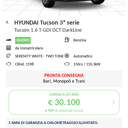
HYUNDAI Tucson 3ª serie
4.
Tucson 1.6 T-GDI DCT DarkLine
NUOVO
Benzina
da Immatricolare
SERENITY WHITE - TWO TONE
Automatico
Cilind. 1598
150cv / 110,3kW
PRONTA CONSEGNA
Bari, Monopoli e Trani
Listino € 37.600
€ 30.100
€ 900
di optionals inclusi
5 ANNI DI GARANZIA A CHILOMETRAGGIO ILLIMITATO.