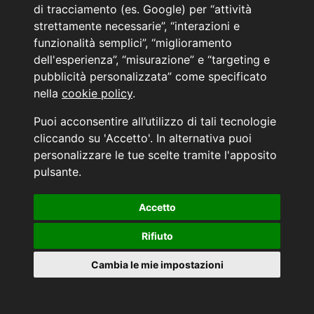
Cilind. 1598
239cv / 132,4kW
di tracciamento (es. Google) per “attività
strettamente necessarie”, “interazioni e
PRONTA CONSEGNA
funzionalità semplici”, “miglioramento
Bari, Monopoli e Trani
dell'esperienza”, “misurazione” e “targeting e
pubblicità personalizzata” come specificato
Listino € 41.900
nella
cookie policy
.
€ 32.900
€ 900
di optionals inclusi
Puoi acconsentire all’utilizzo di tali tecnologie
cliccando su 'Accetto'. In alternativa puoi
5 ANNI DI BOLLO GRATUITO AI RESIDENTI IN PUGLIA
personalizzare le tue scelte tramite l'apposito
pulsante.
5 ANNI DI GARANZIA A CHILOMETRAGGIO ILLIMITATO.
Accetto
WHATSAPP
Rifiuto
Cambia le mie impostazioni