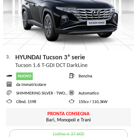
HYUNDAI Tucson 3ª serie
3.
Tucson 1.6 T-GDI DCT DarkLine
NUOVO
Benzina
da Immatricolare
SHIMMERING SILVER - TWO TONE
Automatico
Cilind. 1598
150cv / 110,3kW
PRONTA CONSEGNA
Bari, Monopoli e Trani
Listino € 37.600