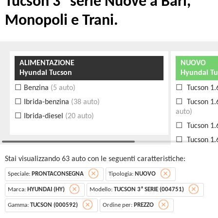
Tucson 3ª serie Nuove a Bari,
Monopoli e Trani.
ALIMENTAZIONE
NUOVO
Hyundai Tucson
Hyundai Tu
Benzina
(5 auto)
Tucson 1.
Ibrida-benzina
(38 auto)
Tucson 1.
auto)
Ibrida-diesel
(20 auto)
Tucson 1.
Tucson 1.
Tucson 1.
Stai visualizzando 63 auto con le seguenti caratteristiche:
Tucson 1.
Speciale:
PRONTACONSEGNA
Tipologia:
NUOVO
Tucson 1.
Marca:
HYUNDAI (HY)
Modello:
TUCSON 3ª SERIE (004751)
(1 auto)
Gamma:
TUCSON (000592)
Ordine per:
PREZZO
Tucson 1.