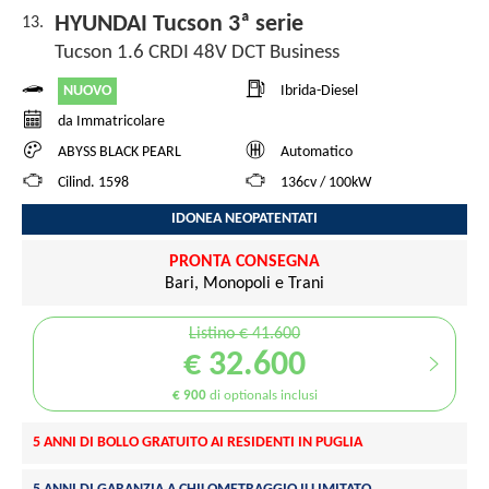
HYUNDAI Tucson 3ª serie
13.
Tucson 1.6 CRDI 48V DCT Business
NUOVO
Ibrida-Diesel
da Immatricolare
ABYSS BLACK PEARL
Automatico
Cilind. 1598
136cv / 100kW
IDONEA NEOPATENTATI
PRONTA CONSEGNA
Bari, Monopoli e Trani
Listino € 41.600
€ 32.600
€ 900
di optionals inclusi
5 ANNI DI BOLLO GRATUITO AI RESIDENTI IN PUGLIA