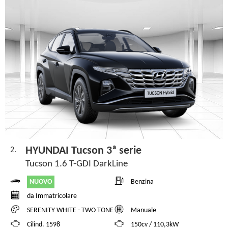
HYUNDAI Tucson 3ª serie
2.
Tucson 1.6 T-GDI DarkLine
NUOVO
Benzina
da Immatricolare
SERENITY WHITE - TWO TONE
Manuale
Cilind. 1598
150cv / 110,3kW