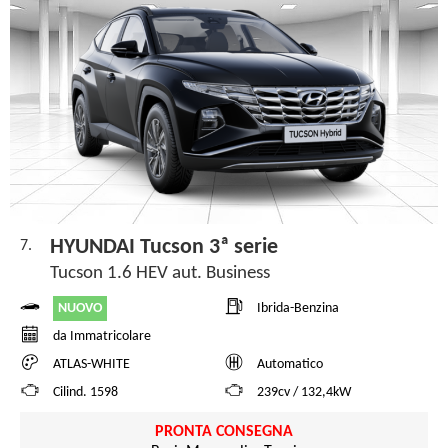
HYUNDAI Tucson 3ª serie
7.
Tucson 1.6 HEV aut. Business
NUOVO
Ibrida-Benzina
da Immatricolare
ATLAS-WHITE
Automatico
Cilind. 1598
239cv / 132,4kW
PRONTA CONSEGNA