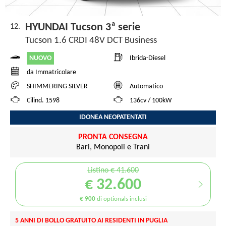
HYUNDAI Tucson 3ª serie
12.
Tucson 1.6 CRDI 48V DCT Business
NUOVO
Ibrida-Diesel
da Immatricolare
SHIMMERING SILVER
Automatico
Cilind. 1598
136cv / 100kW
IDONEA NEOPATENTATI
PRONTA CONSEGNA
Bari, Monopoli e Trani
Listino € 41.600
€ 32.600
€ 900
di optionals inclusi
5 ANNI DI BOLLO GRATUITO AI RESIDENTI IN PUGLIA