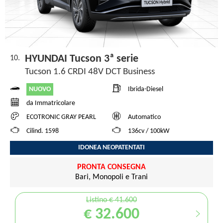
HYUNDAI Tucson 3ª serie
10.
Tucson 1.6 CRDI 48V DCT Business
NUOVO
Ibrida-Diesel
da Immatricolare
ECOTRONIC GRAY PEARL
Automatico
Cilind. 1598
136cv / 100kW
IDONEA NEOPATENTATI
PRONTA CONSEGNA
Bari, Monopoli e Trani
Listino € 41.600
€ 32.600