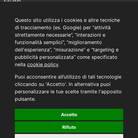
Auto KM0
Auto Nuove
Noleggio a lungo termine
Questo sito utilizza i cookies e altre tecniche
PRENOTA IL TUO INTERVENTO DI OFFICINA
di tracciamento (es. Google) per “attività
PRENOTA LA REVISIONE DELLA TUA AUTO
strettamente necessarie”, “interazioni e
funzionalità semplici”, “miglioramento
Consulente Online Usato: 0805608980
Consulente Online Hyundai: 0805608985
dell'esperienza”, “misurazione” e “targeting e
pubblicità personalizzata” come specificato
nella
cookie policy
.
AUTO PLANET BARI SRL | BARI, via Zippitelli 32-34 - CAP 70132 | P.I. 05126720720
Puoi acconsentire all’utilizzo di tali tecnologie
Copyright © 2011-2026 - Tutti i diritti sono riservati.
cliccando su 'Accetto'. In alternativa puoi
Generata in 0,039 secondi | 216.73.216.223
personalizzare le tue scelte tramite l'apposito
INFORMATIVA AI SENSI DELL'ART. 79 DEL REG. IVASS n° 40/2018
pulsante.
Accetto
Aggiorna le tue preferenze di consenso alle tecnologie di tracciamento.
Rifiuto