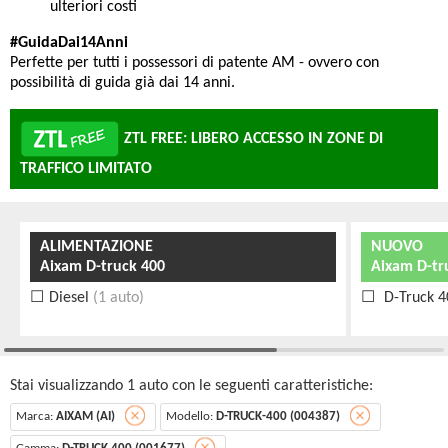
ulteriori costi
#GuidaDai14Anni
Perfette per tutti i possessori di patente AM - ovvero con
possibilità di guida già dai 14 anni.
ZTL FREE: LIBERO ACCESSO IN ZONE DI
TRAFFICO LIMITATO
ALIMENTAZIONE
NUOVO
Aixam D-truck 400
Aixam D-tr
Diesel
(1 auto)
D-Truck 4
Stai visualizzando 1 auto con le seguenti caratteristiche:
Marca:
AIXAM (AI)
Modello:
D-TRUCK-400 (004387)