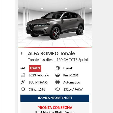
ALFA ROMEO Tonale
1.
Tonale 1.6 diesel 130 CV TCT6 Sprint
USATO
Diesel
2023 Febbraio
Km 90.281
BLU MISANO
Automatico
Cilind. 1598
131cv / 96kW
IDONEA NEOPATENTATI
PRONTA CONSEGNA