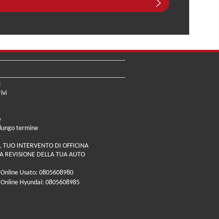
i
ivi
e
 lungo termine
L TUO INTERVENTO DI OFFICINA
A REVISIONE DELLA TUA AUTO
 Online Usato: 0805608980
 Online Hyundai: 0805608985