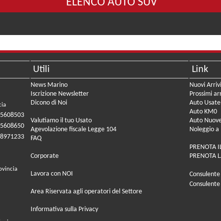
ELENCO AUTO SUV
Utili
Link
News Marino
Nuovi Arriv
Iscrizione Newsletter
Prossimi arr
Dicono di Noi
Auto Usate
cia
Auto KM0
05608503
Valutiamo il tuo Usato
Auto Nuov
05608650
Agevolazione fiscale Legge 104
Noleggio a
08971233
FAQ
PRENOTA I
Corporate
PRENOTA L
ovincia
Lavora con NOI
Consulente
Consulente
Area Riservata agli operatori del Settore
Informativa sulla Privacy