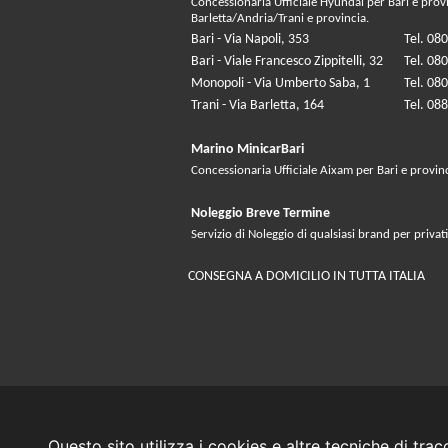
Concessionaria Ufficiale Hyundai per Bari e prov
Barletta/Andria/Trani e provincia.
Bari - Via Napoli, 353
Tel. 08
Bari - Viale Francesco Zippitelli, 32
Tel. 08
Monopoli - Via Umberto Saba, 1
Tel. 08
Trani - Via Barletta, 164
Tel. 08
Marino MinicarBari
Concessionaria Ufficiale Aixam per Bari e provin
Noleggio Breve Termine
Servizio di Noleggio di qualsiasi brand per privati
CONSEGNA A DOMICILIO IN TUTTA ITALIA
Questo sito utilizza i cookies e altre tecniche di tra