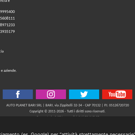
incia e
09995400
05608111
08971233
83935179
cia
 e aziende.
AUTO PLANET BARI SRL | BARI, via Zippitelli 32-34 - CAP 70132 | P.I. 05126720720
Copyright © 2011-2026 - Tutti i diritti sono riservati.
Generata in 0,074 secondi | 216.73.217.37
INFORMATIVA AI SENSI DELL'ART. 79 DEL REG. IVASS n° 40/2018
cciamento (es. Google) per “attività strettamente necessarie”