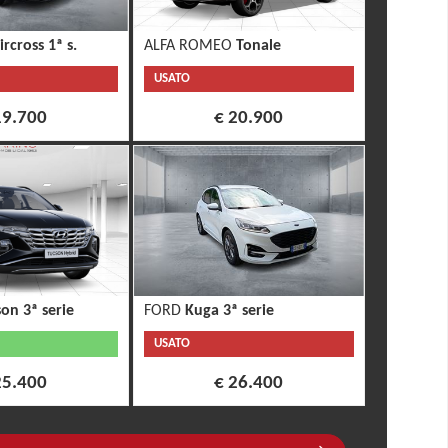
ircross 1ª s.
ALFA ROMEO
Tonale
USATO
19.700
€ 20.900
on 3ª serie
FORD
Kuga 3ª serie
USATO
25.400
€ 26.400