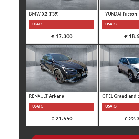
BMW
X2 (F39)
HYUNDAI
Tucson 
USATO
USATO
€ 17.300
€ 18.
RENAULT
Arkana
OPEL
Grandland 1
USATO
USATO
€ 21.550
€ 22.