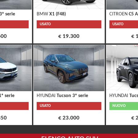
3ª serie
BMW
X1 (F48)
CITROEN
C5 A
USATO
USATO
600
€ 19.300
€ 
ª serie
HYUNDAI
Tucson 3ª serie
HYUNDAI
Tucs
USATO
NUOVO
350
€ 23.000
€ 