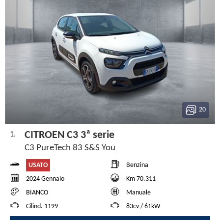
20
CITROEN C3 3ª serie
1.
C3 PureTech 83 S&S You
USATO
Benzina
2024 Gennaio
Km 70.311
BIANCO
Manuale
Cilind. 1199
83cv / 61kW