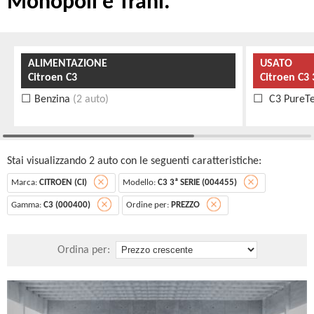
Monopoli e Trani.
ALIMENTAZIONE
USATO
Citroen C3
Citroen C3 
Benzina
(2 auto)
C3 PureTe
Stai visualizzando 2 auto con le seguenti caratteristiche:
Marca:
CITROEN (CI)
Modello:
C3 3ª SERIE (004455)
Gamma:
C3 (000400)
Ordine per:
PREZZO
Ordina per: