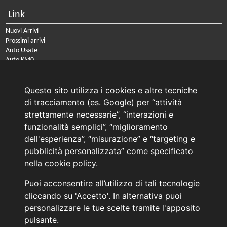
Link
Nuovi Arrivi
Prossimi arrivi
Auto Usate
Auto KM0
Auto Nuove
Noleggio a lungo termine
Questo sito utilizza i cookies e altre tecniche
PRENOTA IL TUO INTERVENTO DI OFFICINA
di tracciamento (es. Google) per “attività
PRENOTA LA REVISIONE DELLA TUA AUTO
strettamente necessarie”, “interazioni e
funzionalità semplici”, “miglioramento
Consulente Online Usato: 0805608980
Consulente Online Hyundai: 0805608985
dell'esperienza”, “misurazione” e “targeting e
pubblicità personalizzata” come specificato
nella
cookie policy
.
AUTO PLANET BARI SRL | BARI, via Zippitelli 32-34 - CAP 70132 | P.I. 05126720720
Puoi acconsentire all’utilizzo di tali tecnologie
Copyright © 2011-2026 - Tutti i diritti sono riservati.
cliccando su 'Accetto'. In alternativa puoi
Generata in 0,047 secondi | 216.73.217.78
personalizzare le tue scelte tramite l'apposito
INFORMATIVA AI SENSI DELL'ART. 79 DEL REG. IVASS n° 40/2018
pulsante.