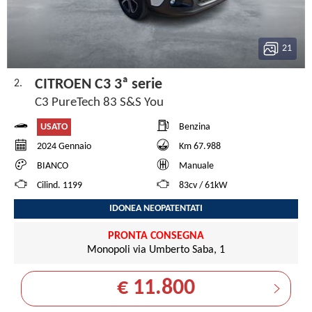
21
CITROEN C3 3ª serie
2.
C3 PureTech 83 S&S You
USATO
Benzina
2024 Gennaio
Km 67.988
BIANCO
Manuale
Cilind. 1199
83cv / 61kW
IDONEA NEOPATENTATI
PRONTA CONSEGNA
Monopoli via Umberto Saba, 1
€ 11.800