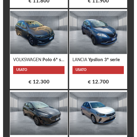
€ 11.800
€ 11.900
VOLKSWAGEN
Polo 6ª serie
LANCIA
Ypsilon 3ª serie
USATO
USATO
€ 12.300
€ 12.700