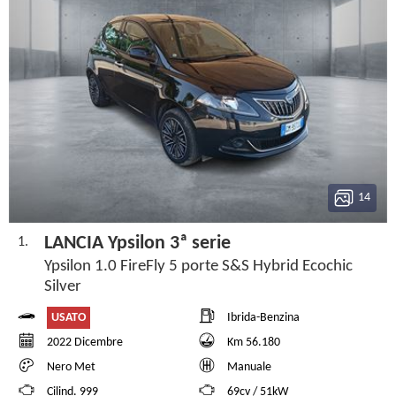
14
LANCIA Ypsilon 3ª serie
1.
Ypsilon 1.0 FireFly 5 porte S&S Hybrid Ecochic
Silver
USATO
Ibrida-Benzina
2022 Dicembre
Km 56.180
Nero Met
Manuale
Cilind. 999
69cv / 51kW