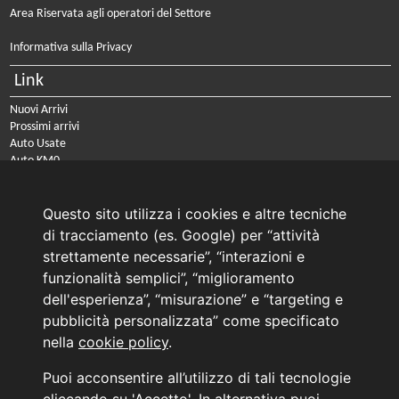
Area Riservata agli operatori del Settore
Informativa sulla Privacy
Link
Nuovi Arrivi
Prossimi arrivi
Auto Usate
Auto KM0
Auto Nuove
Noleggio a lungo termine
Questo sito utilizza i cookies e altre tecniche
PRENOTA IL TUO INTERVENTO DI OFFICINA
di tracciamento (es. Google) per “attività
PRENOTA LA REVISIONE DELLA TUA AUTO
strettamente necessarie”, “interazioni e
funzionalità semplici”, “miglioramento
Consulente Online Usato: 0805608980
dell'esperienza”, “misurazione” e “targeting e
Consulente Online Hyundai: 0805608985
pubblicità personalizzata” come specificato
nella
cookie policy
.
AUTO PLANET BARI SRL | BARI, via Zippitelli 32-34 - CAP 70132 | P.I. 05126720720
Puoi acconsentire all’utilizzo di tali tecnologie
Copyright © 2011-2026 - Tutti i diritti sono riservati.