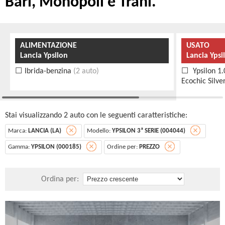
Bari, Monopoli e Trani.
ALIMENTAZIONE
USATO
Lancia Ypsilon
Lancia Ypsi
Ibrida-benzina
(2 auto)
Ypsilon 1.
Ecochic Silve
Stai visualizzando 2 auto con le seguenti caratteristiche:
Marca:
LANCIA (LA)
Modello:
YPSILON 3ª SERIE (004044)
Gamma:
YPSILON (000185)
Ordine per:
PREZZO
Ordina per: