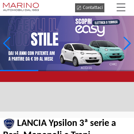
Contattaci
LANCIA Ypsilon 3ª serie a