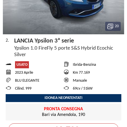
20
LANCIA Ypsilon 3ª serie
2.
Ypsilon 1.0 FireFly 5 porte S&S Hybrid Ecochic
Silver
USATO
Ibrida-Benzina
2023 Aprile
Km 77.169
BLU ELEGANTE
Manuale
Cilind. 999
69cv / 51kW
IDONEA NEOPATENTATI
PRONTA CONSEGNA
Bari via Amendola, 190