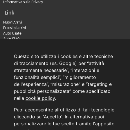
Informativa sulla Privacy
Link
Nuovi Arrivi
Prossimi arrivi
Auto Usate
Auto KM0
Auto Nuove
Noleggio a lungo termine
Questo sito utilizza i cookies e altre tecniche
PRENOTA IL TUO INTERVENTO DI OFFICINA
di tracciamento (es. Google) per “attività
PRENOTA LA REVISIONE DELLA TUA AUTO
strettamente necessarie”, “interazioni e
funzionalità semplici”, “miglioramento
Consulente Online Usato: 0805608980
Consulente Online Hyundai: 0805608985
dell'esperienza”, “misurazione” e “targeting e
pubblicità personalizzata” come specificato
nella
cookie policy
.
AUTO PLANET BARI SRL | BARI, via Zippitelli 32-34 - CAP 70132 | P.I. 05126720720
Puoi acconsentire all’utilizzo di tali tecnologie
Copyright © 2011-2026 - Tutti i diritti sono riservati.
cliccando su 'Accetto'. In alternativa puoi
Generata in 0,062 secondi | 216.73.216.168
personalizzare le tue scelte tramite l'apposito
INFORMATIVA AI SENSI DELL'ART. 79 DEL REG. IVASS n° 40/2018