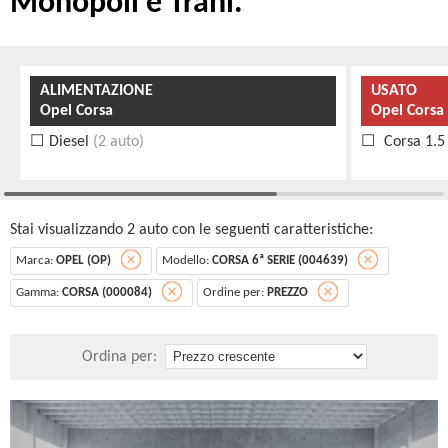
Monopoli e Trani.
ALIMENTAZIONE
USATO
Opel Corsa
Opel Corsa 
Diesel
(2 auto)
Corsa 1.5
Stai visualizzando 2 auto con le seguenti caratteristiche:
Marca:
OPEL (OP)
Modello:
CORSA 6ª SERIE (004639)
Gamma:
CORSA (000084)
Ordine per:
PREZZO
Ordina per: