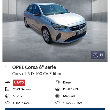
14
OPEL Corsa 6ª serie
1.
Corsa 1.5 D 100 CV Edition
USATO
Diesel
2023 Gennaio
Km 87.233
SILVER
Manuale
Cilind. 1499
102cv / 75kW