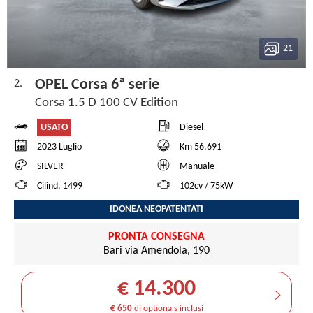
21
OPEL Corsa 6ª serie
2.
Corsa 1.5 D 100 CV Edition
USATO
Diesel
2023 Luglio
Km 56.691
SILVER
Manuale
Cilind. 1499
102cv / 75kW
IDONEA NEOPATENTATI
PRONTA CONSEGNA
Bari via Amendola, 190
€ 14.300
€ 650
di optionals inclusi