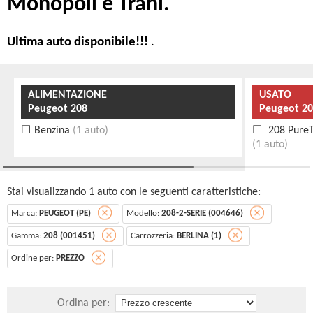
Monopoli e Trani.
Ultima auto disponibile!!!
.
ALIMENTAZIONE
USATO
Peugeot 208
Peugeot 20
Benzina
(1 auto)
208 PureT
(1 auto)
Stai visualizzando 1 auto con le seguenti caratteristiche:
Marca:
PEUGEOT (PE)
Modello:
208-2-SERIE (004646)
Gamma:
208 (001451)
Carrozzeria:
BERLINA (1)
Ordine per:
PREZZO
Ordina per: