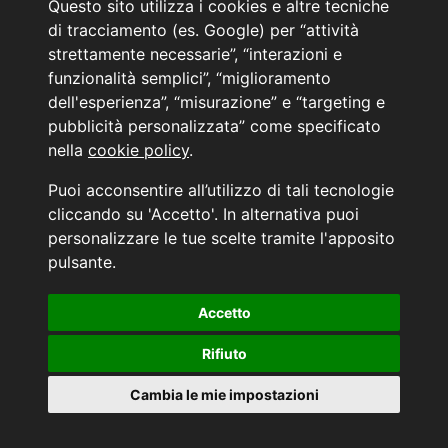
Questo sito utilizza i cookies e altre tecniche
PRENOTA IL TUO INTERVENTO DI OFFICINA
di tracciamento (es. Google) per “attività
PRENOTA LA REVISIONE DELLA TUA AUTO
strettamente necessarie”, “interazioni e
funzionalità semplici”, “miglioramento
Consulente Online Usato: 0805608980
dell'esperienza”, “misurazione” e “targeting e
Consulente Online Hyundai: 0805608985
pubblicità personalizzata” come specificato
nella
cookie policy
.
AUTO PLANET BARI SRL | BARI, via Zippitelli 32-34 - CAP 70132 | P.I. 05126720720
Puoi acconsentire all’utilizzo di tali tecnologie
Copyright © 2011-2026 - Tutti i diritti sono riservati.
cliccando su 'Accetto'. In alternativa puoi
Generata in 0,086 secondi | 216.73.217.178
personalizzare le tue scelte tramite l'apposito
INFORMATIVA AI SENSI DELL'ART. 79 DEL REG. IVASS n° 40/2018
pulsante.
Accetto
Aggiorna le tue preferenze di consenso alle tecnologie di tracciamento.
Rifiuto
Cambia le mie impostazioni