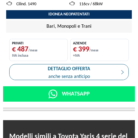
Cilind. 1490
116cv / 68kW
IDONEA NEOPATENTATI
Bari, Monopoli e Trani
PRIVATI
AZIENDE
€ 487
€ 399
/mese
/mese
IVA inclusa
+IVA
DETTAGLIO OFFERTA
anche senza anticipo
WHATSAPP
Modelli simili a Toyota Yaris 4 serie del