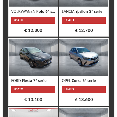
VOLKSWAGEN
Polo 6ª serie
LANCIA
Ypsilon 3ª serie
USATO
USATO
€ 12.300
€ 12.700
FORD
Fiesta 7ª serie
OPEL
Corsa 6ª serie
USATO
USATO
€ 13.100
€ 13.600