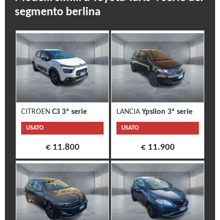
segmento berlina
CITROEN
C3 3ª serie
LANCIA
Ypsilon 3ª serie
USATO
USATO
€ 11.800
€ 11.900