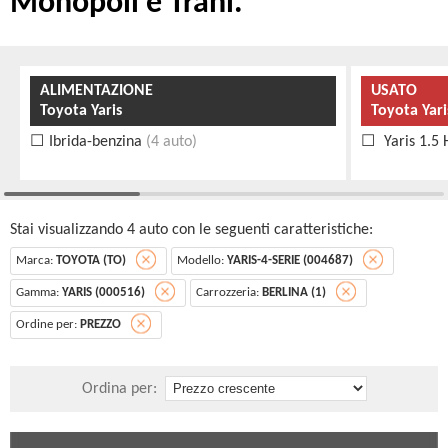
Monopoli e Trani.
ALIMENTAZIONE
USATO
Toyota Yaris
Toyota Yari
Ibrida-benzina
(4 auto)
Yaris 1.5 
Stai visualizzando 4 auto con le seguenti caratteristiche:
Marca:
TOYOTA (TO)
Modello:
YARIS-4-SERIE (004687)
Gamma:
YARIS (000516)
Carrozzeria:
BERLINA (1)
Ordine per:
PREZZO
Ordina per: