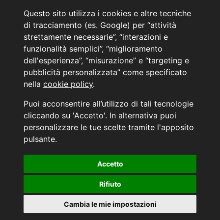
Noleggio a lungo termine
Questo sito utilizza i cookies e altre tecniche
PRENOTA IL TUO INTERVENTO DI OFFICINA
di tracciamento (es. Google) per “attività
PRENOTA LA REVISIONE DELLA TUA AUTO
strettamente necessarie”, “interazioni e
funzionalità semplici”, “miglioramento
Consulente Online Usato: 0805608980
Consulente Online Hyundai: 0805608985
dell'esperienza”, “misurazione” e “targeting e
pubblicità personalizzata” come specificato
nella
cookie policy
.
AUTO PLANET BARI SRL | BARI, via Zippitelli 32-34 - CAP 70132 | P.I. 05126720720
Puoi acconsentire all’utilizzo di tali tecnologie
Copyright © 2011-2026 - Tutti i diritti sono riservati.
cliccando su 'Accetto'. In alternativa puoi
Generata in 0,086 secondi | 216.73.216.122
personalizzare le tue scelte tramite l'apposito
INFORMATIVA AI SENSI DELL'ART. 79 DEL REG. IVASS n° 40/2018
pulsante.
Accetto
Aggiorna le tue preferenze di consenso alle tecnologie di tracciamento.
Rifiuto
Cambia le mie impostazioni