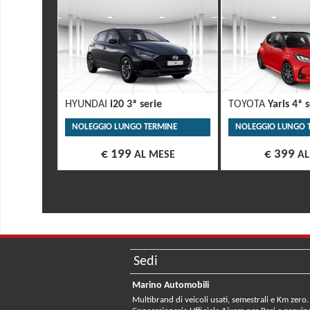
HYUNDAI
i20 3ª serie
TOYOTA
Yaris 4ª 
NOLEGGIO LUNGO TERMINE
NOLEGGIO LUNGO 
€ 199
€ 399
AL MESE
AL
Sedi
Marino Automobili
Multibrand di veicoli usati, semestrali e Km zero.