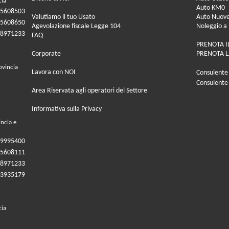
cia
Auto KM0
05608503
Valutiamo il tuo Usato
Auto Nuov
05608650
Agevolazione fiscale Legge 104
Noleggio a
08971233
FAQ
PRENOTA I
Corporate
PRENOTA L
ovincia
Lavora con NOI
Consulente
Consulente
Area Riservata agli operatori del Settore
Informativa sulla Privacy
incia e
09995400
05608111
08971233
83935179
cia