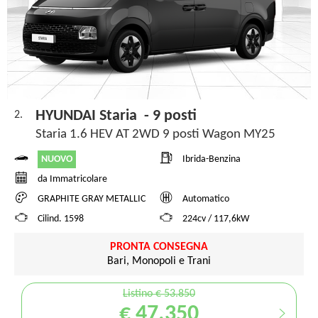
HYUNDAI Staria - 9 posti
2.
Staria 1.6 HEV AT 2WD 9 posti Wagon MY25
NUOVO
Ibrida-Benzina
da Immatricolare
GRAPHITE GRAY METALLIC
Automatico
Cilind. 1598
224cv / 117,6kW
PRONTA CONSEGNA
Bari, Monopoli e Trani
Listino € 53.850
€ 47.350