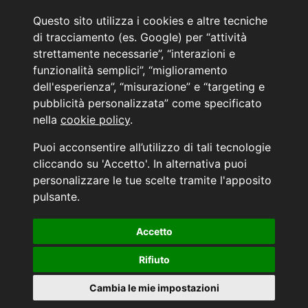
Noleggio a lungo termine
Questo sito utilizza i cookies e altre tecniche
PRENOTA IL TUO INTERVENTO DI OFFICINA
di tracciamento (es. Google) per “attività
PRENOTA LA REVISIONE DELLA TUA AUTO
strettamente necessarie”, “interazioni e
funzionalità semplici”, “miglioramento
Consulente Online Usato: 0805608980
Consulente Online Hyundai: 0805608985
dell'esperienza”, “misurazione” e “targeting e
pubblicità personalizzata” come specificato
nella
cookie policy
.
AUTO PLANET BARI SRL | BARI, via Zippitelli 32-34 - CAP 70132 | P.I. 05126720720
Puoi acconsentire all’utilizzo di tali tecnologie
Copyright © 2011-2026 - Tutti i diritti sono riservati.
cliccando su 'Accetto'. In alternativa puoi
Generata in 0,047 secondi | 216.73.217.62
personalizzare le tue scelte tramite l'apposito
INFORMATIVA AI SENSI DELL'ART. 79 DEL REG. IVASS n° 40/2018
pulsante.
Accetto
Aggiorna le tue preferenze di consenso alle tecnologie di tracciamento.
Rifiuto
Cambia le mie impostazioni