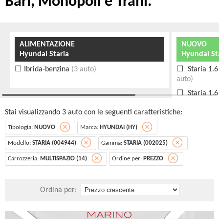
Bari, Monopoli e Trani.
ALIMENTAZIONE
NUOVO
Hyundai Staria
Hyundai St
Ibrida-benzina
(3 auto)
Staria 1.
auto)
Staria 1.
auto)
Stai visualizzando 3 auto con le seguenti caratteristiche:
Staria 1.
MY25
(1 auto
Tipologia:
NUOVO
Marca:
HYUNDAI (HY)
Modello:
STARIA (004944)
Gamma:
STARIA (002025)
Carrozzeria:
MULTISPAZIO (14)
Ordine per:
PREZZO
Ordina per: