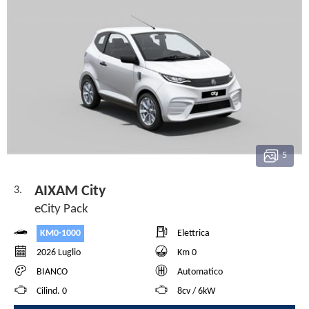
5
AIXAM City
3.
eCity Pack
KM0-1000
Elettrica
2026 Luglio
Km 0
BIANCO
Automatico
Cilind. 0
8cv / 6kW