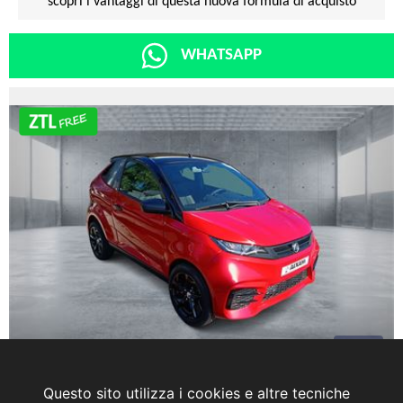
scopri i vantaggi di questa nuova formula di acquisto
WHATSAPP
11
Questo sito utilizza i cookies e altre tecniche
AIXAM Coupé
15.