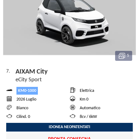
5
AIXAM City
7.
eCity Sport
KM0-1000
Elettrica
2026 Luglio
Km 0
Bianco
Automatico
Cilind. 0
8cv / 6kW
IDONEA NEOPATENTATI