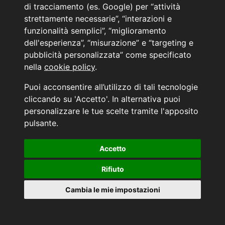
di tracciamento (es. Google) per “attività
Coupé Sport Ambition
strettamente necessarie”, “interazioni e
NUOVO
Diesel
funzionalità semplici”, “miglioramento
da Immatricolare
dell'esperienza”, “misurazione” e “targeting e
pubblicità personalizzata” come specificato
ROSSO
Automatico
nella
cookie policy
.
Cilind. 479
8cv / 6kW
IDONEA NEOPATENTATI
Puoi acconsentire all’utilizzo di tali tecnologie
cliccando su 'Accetto'. In alternativa puoi
PRONTA CONSEGNA
personalizzare le tue scelte tramite l'apposito
Bari viale Zippitelli, 34
pulsante.
€ 143
da
al mese
Accetto
AL VOLANTE DAI 14 ANNI
Rifiuto
VALORE FUTURO GARANTITO
Cambia le mie impostazioni
scopri i vantaggi di questa nuova formula di acquisto