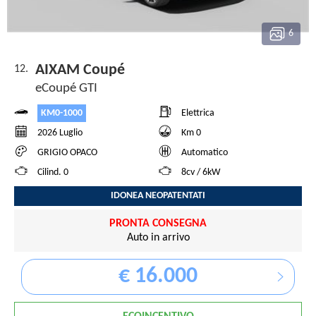
6
AIXAM Coupé
12.
eCoupé GTI
KM0-1000
Elettrica
2026 Luglio
Km 0
GRIGIO OPACO
Automatico
Cilind. 0
8cv / 6kW
IDONEA NEOPATENTATI
PRONTA CONSEGNA
Auto in arrivo
€ 16.000