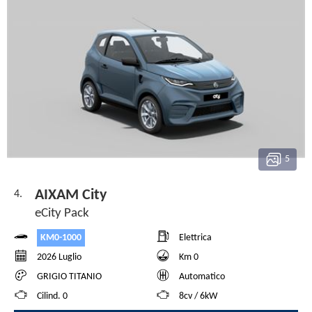
5
AIXAM City
4.
eCity Pack
KM0-1000
Elettrica
2026 Luglio
Km 0
GRIGIO TITANIO
Automatico
Cilind. 0
8cv / 6kW