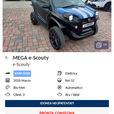
19
MEGA e-Scouty
6.
e-Scouty
KM0-1000
Elettrica
2026 Marzo
Km 32
Blu Met
Automatico
Cilind. 0
8cv / 6kW
IDONEA NEOPATENTATI
PRONTA CONSEGNA