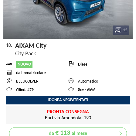
12
AIXAM City
10.
City Pack
NUOVO
Diesel
da Immatricolare
BLEUCOLVER
Automatico
Cilind. 479
8cv / 6kW
IDONEA NEOPATENTATI
PRONTA CONSEGNA
Bari via Amendola, 190
€ 113
da
al mese