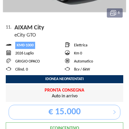
6
AIXAM City
11.
eCity GTO
KM0-1000
Elettrica
2026 Luglio
Km 0
GRIGIO OPACO
Automatico
Cilind. 0
8cv / 6kW
IDONEA NEOPATENTATI
PRONTA CONSEGNA
Auto in arrivo
€ 15.000
ECOINCENTIVO