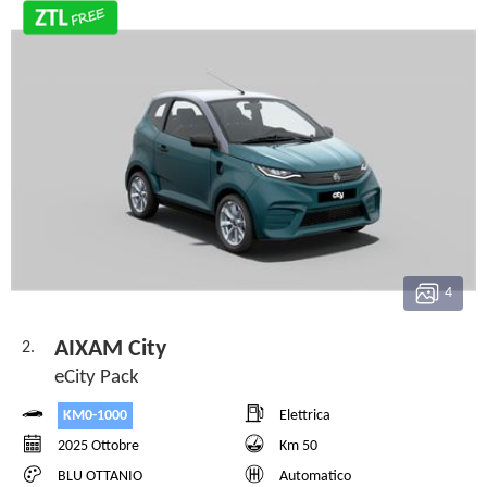
4
AIXAM City
2.
eCity Pack
KM0-1000
Elettrica
2025 Ottobre
Km 50
BLU OTTANIO
Automatico