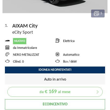
5
AIXAM City
1.
eCity Sport
NUOVO
Elettrica
da Immatricolare
NERO METALIZZAT
Automatico
Cilind. 0
8cv / 6kW
IDONEA NEOPATENTATI
Auto in arrivo
€ 169
da
al mese
ECOINCENTIVO