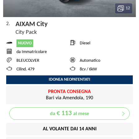
12
AIXAM City
2.
City Pack
NUOVO
Diesel
da Immatricolare
BLEUCOLVER
Automatico
Cilind. 479
8cv / 6kW
IDONEA NEOPATENTATI
PRONTA CONSEGNA
Bari via Amendola, 190
€ 113
da
al mese
AL VOLANTE DAI 14 ANNI