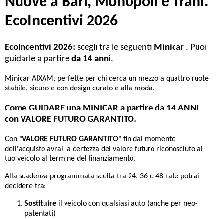
Nuove a Bari, Monopoli e Trani.
EcoIncentivi 2026
EcoIncentivi 2026:
scegli tra le seguenti
Minicar
. Puoi
guidarle a partire
da 14 anni
.
Minicar AIXAM, perfette per chi cerca un mezzo a quattro ruote
stabile, sicuro e con design curato e alla moda.
Come GUIDARE una MINICAR a partire da 14 ANNI
con VALORE FUTURO GARANTITO.
Con "
VALORE FUTURO GARANTITO
" fin dal momento
dell'acquisto avrai la certezza del valore futuro riconosciuto al
tuo veicolo al termine del finanziamento.
Alla scadenza programmata scelta tra 24, 36 o 48 rate potrai
decidere tra:
Sostituire
il veicolo con qualsiasi auto (anche per neo-
patentati)