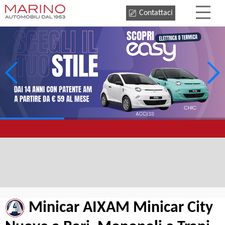
Contattaci
Minicar AIXAM Minicar City