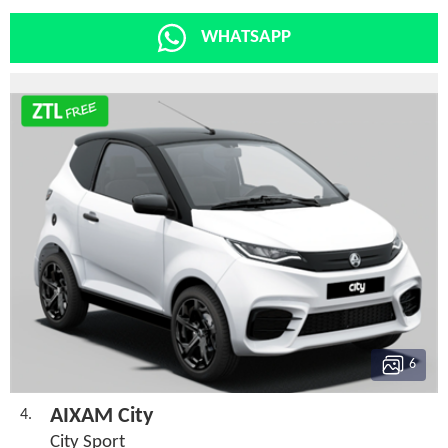
WHATSAPP
6
AIXAM City
4.
City Sport