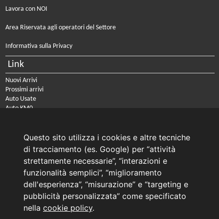
Lavora con NOI
Area Riservata agli operatori del Settore
Informativa sulla Privacy
Link
Nuovi Arrivi
Prossimi arrivi
Auto Usate
Auto KM0
Auto Nuove
Noleggio a lungo termine
Questo sito utilizza i cookies e altre tecniche
PRENOTA IL TUO INTERVENTO DI OFFICINA
di tracciamento (es. Google) per “attività
PRENOTA LA REVISIONE DELLA TUA AUTO
strettamente necessarie”, “interazioni e
funzionalità semplici”, “miglioramento
Consulente Online Usato: 0805608980
Consulente Online Hyundai: 0805608985
dell'esperienza”, “misurazione” e “targeting e
pubblicità personalizzata” come specificato
nella
cookie policy
.