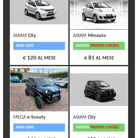
AIXAM
City
AIXAM
Minauto
KM0-1000
NUOVO
PRONTA CONSEGNA
€ 120
€ 81
AL MESE
AL MESE
MEGA
e-Scouty
AIXAM
City
KM0-1000
NUOVO
PRONTA CONSEGNA