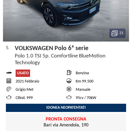
21
VOLKSWAGEN Polo 6ª serie
5.
Polo 1.0 TSI 5p. Comfortline BlueMotion
Technology
USATO
Benzina
2021 Febbraio
Km 99.500
Grigio Met
Manuale
Cilind. 999
95cv / 70kW
IDONEA NEOPATENTATI
PRONTA CONSEGNA
Bari via Amendola, 190