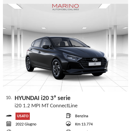
HYUNDAI i20 3ª serie
10.
i20 1.2 MPI MT ConnectLine
USATO
Benzina
2022 Giugno
Km 13.774