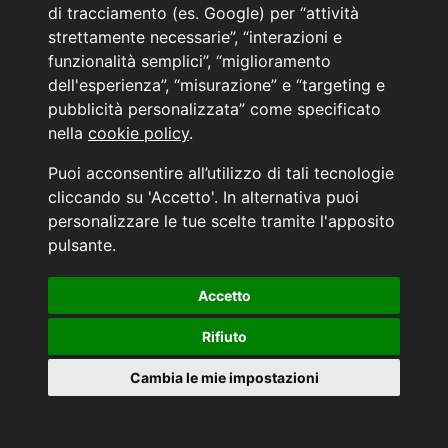
di tracciamento (es. Google) per “attività
Lavora con NOI
strettamente necessarie”, “interazioni e
funzionalità semplici”, “miglioramento
Area Riservata agli operatori del Settore
dell'esperienza”, “misurazione” e “targeting e
pubblicità personalizzata” come specificato
Informativa sulla Privacy
nella
cookie policy
.
Link
Puoi acconsentire all’utilizzo di tali tecnologie
Nuovi Arrivi
cliccando su 'Accetto'. In alternativa puoi
Prossimi arrivi
Auto Usate
personalizzare le tue scelte tramite l'apposito
Auto KM0
pulsante.
Auto Nuove
Noleggio a lungo termine
Accetto
PRENOTA IL TUO INTERVENTO DI OFFICINA
PRENOTA LA REVISIONE DELLA TUA AUTO
Rifiuto
Consulente Online Usato: 0805608980
Cambia le mie impostazioni
Consulente Online Hyundai: 0805608985