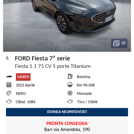
18
FORD Fiesta 7ª serie
8.
Fiesta 1.1 75 CV 5 porte Titanium
USATO
Benzina
2023 Aprile
Km 90.046
NERO
Manuale
Cilind. 1084
75cv / 55kW
IDONEA NEOPATENTATI
PRONTA CONSEGNA
Bari via Amendola, 190