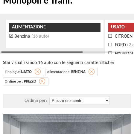
Monopoli e Trani.
ALIMENTAZIONE
USATO
Benzina
(16 auto)
CITROEN
FORD
(2 
HYUNDAI
MITSUBIS
Stai visualizzando 16 auto con le seguenti caratteristiche:
OPEL
(1 a
Tipologia:
USATO
Alimentazione:
BENZINA
PEUGEOT
Ordine per:
PREZZO
RENAULT
SKODA
(1
Ordina per:
TOYOTA
(
VOLKSWA