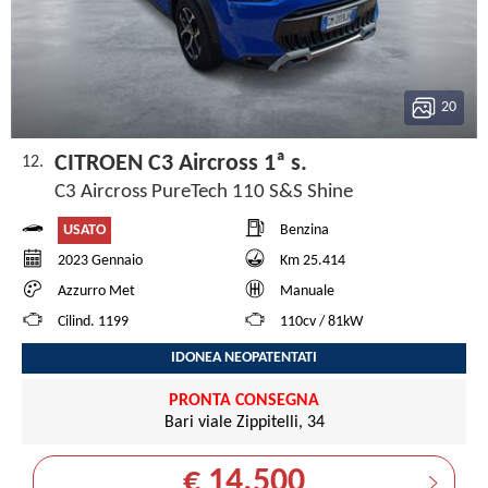
20
CITROEN C3 Aircross 1ª s.
12.
C3 Aircross PureTech 110 S&S Shine
USATO
Benzina
2023 Gennaio
Km 25.414
Azzurro Met
Manuale
Cilind. 1199
110cv / 81kW
IDONEA NEOPATENTATI
PRONTA CONSEGNA
Bari viale Zippitelli, 34
€ 14.500