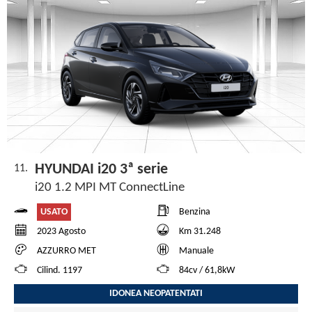
HYUNDAI i20 3ª serie
11.
i20 1.2 MPI MT ConnectLine
USATO
Benzina
2023 Agosto
Km 31.248
AZZURRO MET
Manuale
Cilind. 1197
84cv / 61,8kW
IDONEA NEOPATENTATI