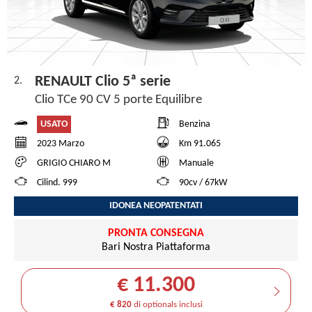
RENAULT Clio 5ª serie
2.
Clio TCe 90 CV 5 porte Equilibre
USATO
Benzina
2023 Marzo
Km 91.065
GRIGIO CHIARO M
Manuale
Cilind. 999
90cv / 67kW
IDONEA NEOPATENTATI
PRONTA CONSEGNA
Bari Nostra Piattaforma
€ 11.300
€ 820
di optionals inclusi