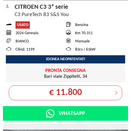
CITROEN C3 3ª serie
3.
C3 PureTech 83 S&S You
USATO
Benzina
2024 Gennaio
Km 70.311
BIANCO
Manuale
Cilind. 1199
83cv / 61kW
IDONEA NEOPATENTATI
PRONTA CONSEGNA
Bari viale Zippitelli, 34
€ 11.800
WHATSAPP