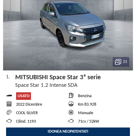
21
MITSUBISHI Space Star 3ª serie
1.
Space Star 1.2 Intense SDA
USATO
Benzina
2022 Dicembre
Km 83.928
COOL SILVER
Manuale
Cilind. 1193
71cv / 52kW
IDONEA NEOPATENTATI