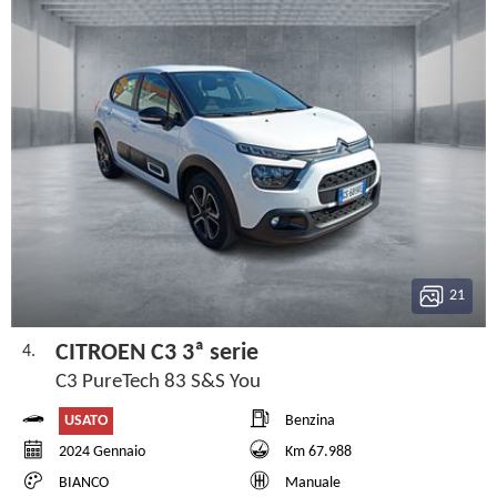
21
CITROEN C3 3ª serie
4.
C3 PureTech 83 S&S You
USATO
Benzina
2024 Gennaio
Km 67.988
BIANCO
Manuale