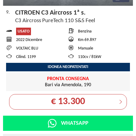
CITROEN C3 Aircross 1ª s.
9.
C3 Aircross PureTech 110 S&S Feel
USATO
Benzina
2022 Dicembre
Km 69.897
VOLTAIC BLU
Manuale
Cilind. 1199
110cv / 81kW
IDONEA NEOPATENTATI
PRONTA CONSEGNA
Bari via Amendola, 190
€ 13.300
WHATSAPP