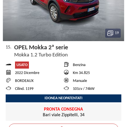
19
OPEL Mokka 2ª serie
15.
Mokka 1.2 Turbo Edition
USATO
Benzina
2022 Dicembre
Km 34.825
BORDEAUX
Manuale
Cilind. 1199
101cv / 74kW
IDONEA NEOPATENTATI
PRONTA CONSEGNA
Bari viale Zippitelli, 34