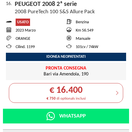
PEUGEOT 2008 2ª serie
16.
2008 PureTech 100 S&S Allure Pack
USATO
Benzina
2023 Marzo
Km 56.549
ORANGE
Manuale
Cilind. 1199
101cv / 74kW
IDONEA NEOPATENTATI
PRONTA CONSEGNA
Bari via Amendola, 190
€ 16.400
€ 750
di optionals inclusi
WHATSAPP