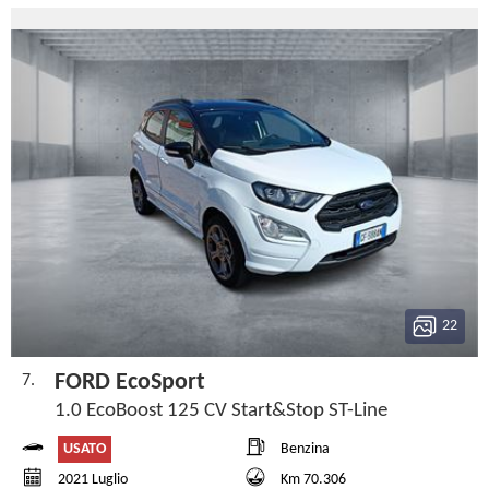
22
FORD EcoSport
7.
1.0 EcoBoost 125 CV Start&Stop ST-Line
USATO
Benzina
2021 Luglio
Km 70.306