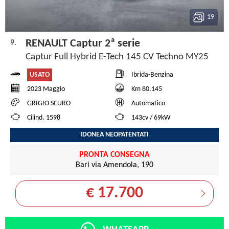
19
RENAULT Captur 2ª serie
9.
Captur Full Hybrid E-Tech 145 CV Techno MY25
USATO
Ibrida-Benzina
2023 Maggio
Km 80.145
GRIGIO SCURO
Automatico
Cilind. 1598
143cv / 69kW
IDONEA NEOPATENTATI
PRONTA CONSEGNA
Bari via Amendola, 190
€ 17.700