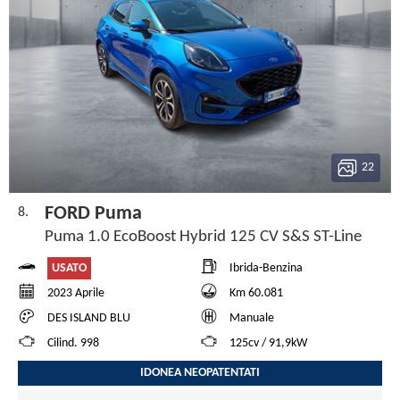
22
FORD Puma
8.
Puma 1.0 EcoBoost Hybrid 125 CV S&S ST-Line
USATO
Ibrida-Benzina
2023 Aprile
Km 60.081
DES ISLAND BLU
Manuale
Cilind. 998
125cv / 91,9kW
IDONEA NEOPATENTATI