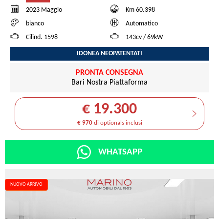
2023 Maggio
Km 60.398
bianco
Automatico
Cilind. 1598
143cv / 69kW
IDONEA NEOPATENTATI
PRONTA CONSEGNA
Bari Nostra Piattaforma
€ 19.300
€ 970
di optionals inclusi
WHATSAPP
NUOVO ARRIVO