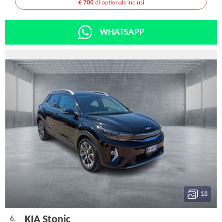
€ 700
di optionals inclusi
WHATSAPP
18
KIA Stonic
6.