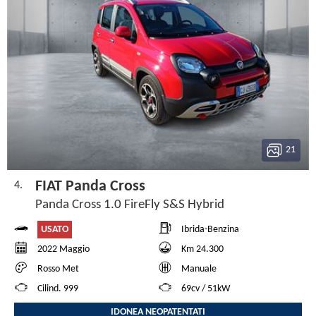
21
FIAT Panda Cross
4.
Panda Cross 1.0 FireFly S&S Hybrid
USATO
Ibrida-Benzina
2022 Maggio
Km 24.300
Rosso Met
Manuale
Cilind. 999
69cv / 51kW
IDONEA NEOPATENTATI