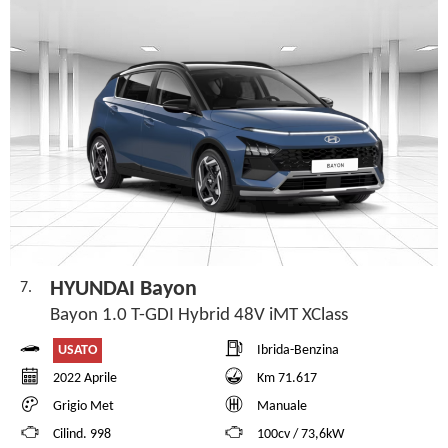
HYUNDAI Bayon
7.
Bayon 1.0 T-GDI Hybrid 48V iMT XClass
USATO
Ibrida-Benzina
2022 Aprile
Km 71.617
Grigio Met
Manuale
Cilind. 998
100cv / 73,6kW