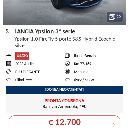
20
LANCIA Ypsilon 3ª serie
5.
Ypsilon 1.0 FireFly 5 porte S&S Hybrid Ecochic
Silver
USATO
Ibrida-Benzina
2023 Aprile
Km 77.169
BLU ELEGANTE
Manuale
Cilind. 999
69cv / 51kW
IDONEA NEOPATENTATI
PRONTA CONSEGNA
Bari via Amendola, 190
€ 12.700