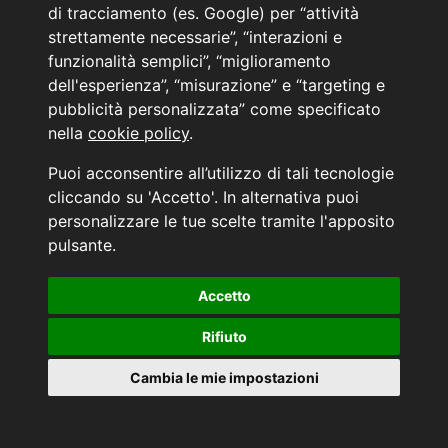
di tracciamento (es. Google) per “attività
strettamente necessarie”, “interazioni e
funzionalità semplici”, “miglioramento
dell'esperienza”, “misurazione” e “targeting e
pubblicità personalizzata” come specificato
nella
cookie policy
.
Puoi acconsentire all’utilizzo di tali tecnologie
cliccando su 'Accetto'. In alternativa puoi
personalizzare le tue scelte tramite l'apposito
19
pulsante.
HYUNDAI Tucson 3ª serie
18.
Accetto
Tucson 1.6 HEV aut. Exellence
Rifiuto
USATO
Ibrida-Benzina
2022 Ottobre
Km 62.655
Cambia le mie impostazioni
Grigio Scu. Met
Automatico
Cilind. 0
230cv / 132,2kW