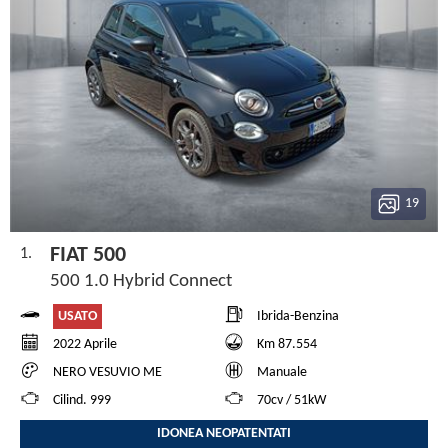
19
FIAT 500
1.
500 1.0 Hybrid Connect
USATO
Ibrida-Benzina
2022 Aprile
Km 87.554
NERO VESUVIO ME
Manuale
Cilind. 999
70cv / 51kW
IDONEA NEOPATENTATI