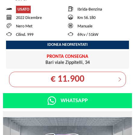
USATO
Ibrida-Benzina
2022 Dicembre
Km 56.180
Nero Met
Manuale
Cilind. 999
69cv / 51kW
IDONEA NEOPATENTATI
PRONTA CONSEGNA
Bari viale Zippitelli, 34
€ 11.900
WHATSAPP