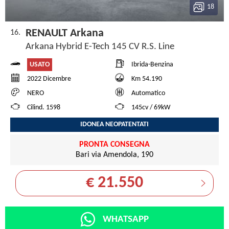
18
RENAULT Arkana
16.
Arkana Hybrid E-Tech 145 CV R.S. Line
USATO
Ibrida-Benzina
2022 Dicembre
Km 54.190
NERO
Automatico
Cilind. 1598
145cv / 69kW
IDONEA NEOPATENTATI
PRONTA CONSEGNA
Bari via Amendola, 190
€ 21.550
WHATSAPP