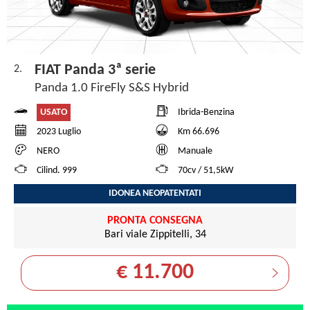
FIAT Panda 3ª serie
2.
Panda 1.0 FireFly S&S Hybrid
USATO
Ibrida-Benzina
2023 Luglio
Km 66.696
NERO
Manuale
Cilind. 999
70cv / 51,5kW
IDONEA NEOPATENTATI
PRONTA CONSEGNA
Bari viale Zippitelli, 34
€ 11.700