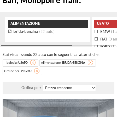
Bari, Monopoli e Trani.
ALIMENTAZIONE
USATO
Ibrida-benzina
(22 auto)
BMW
(1 
FIAT
(3 au
FORD
(1 
HYUNDAI
Stai visualizzando 22 auto con le seguenti caratteristiche:
KIA
(1 aut
Tipologia:
USATO
Alimentazione:
IBRIDA-BENZINA
LANCIA
(2
Ordine per:
PREZZO
NISSAN
(1
RENAULT
Ordina per:
TOYOTA
(