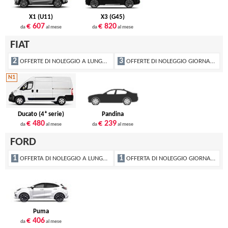
X1 (U11)
X3 (G45)
€ 607
€ 820
da
al mese
da
al mese
FIAT
2
3
OFFERTE DI NOLEGGIO A LUNGO TERMINE
OFFERTE DI NOLEGGIO GIORNALIERO
N1
Ducato (4ª serie)
Pandina
€ 480
€ 239
da
al mese
da
al mese
FORD
1
1
OFFERTA DI NOLEGGIO A LUNGO TERMINE
OFFERTA DI NOLEGGIO GIORNALIERO
Puma
€ 406
da
al mese