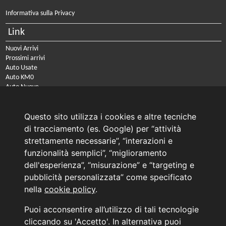
Informativa sulla Privacy
Link
Nuovi Arrivi
Prossimi arrivi
Auto Usate
Auto KM0
Auto Nuove
Noleggio a lungo termine
Questo sito utilizza i cookies e altre tecniche
PRENOTA IL TUO INTERVENTO DI OFFICINA
PRENOTA LA REVISIONE DELLA TUA AUTO
di tracciamento (es. Google) per “attività
strettamente necessarie”, “interazioni e
Consulente Online Usato: 0805608980
funzionalità semplici”, “miglioramento
Consulente Online Hyundai: 0805608985
dell'esperienza”, “misurazione” e “targeting e
pubblicità personalizzata” come specificato
nella
cookie policy
.
AUTO PLANET BARI SRL | BARI, via Zippitelli 32-34 - CAP 70132 | P.I. 05126720720
Puoi acconsentire all’utilizzo di tali tecnologie
Copyright © 2011-2026 - Tutti i diritti sono riservati.
cliccando su 'Accetto'. In alternativa puoi
Generata in 0,033 secondi | 216.73.216.172