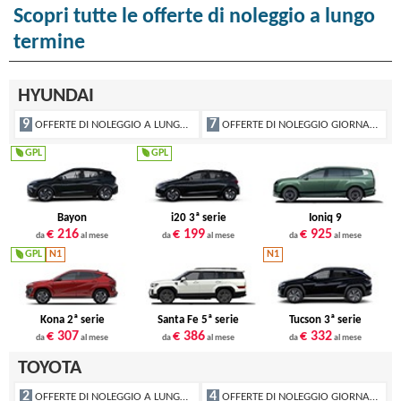
Scopri tutte le offerte di noleggio a lungo
termine
HYUNDAI
9
7
OFFERTE DI NOLEGGIO A LUNGO TERMINE
OFFERTE DI NOLEGGIO GIORNALIERO
GPL
GPL
Bayon
i20 3ª serie
Ioniq 9
€ 216
€ 199
€ 925
da
al mese
da
al mese
da
al mese
GPL
N1
N1
Kona 2ª serie
Santa Fe 5ª serie
Tucson 3ª serie
€ 307
€ 386
€ 332
da
al mese
da
al mese
da
al mese
TOYOTA
2
4
OFFERTE DI NOLEGGIO A LUNGO TERMINE
OFFERTE DI NOLEGGIO GIORNALIERO