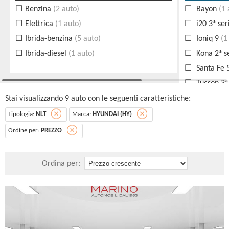
Benzina
(2 auto)
Bayon
(1 
Elettrica
(1 auto)
i20 3ª ser
Ibrida-benzina
(5 auto)
Ioniq 9
(1
Ibrida-diesel
(1 auto)
Kona 2ª s
Santa Fe 5
Tucson 3ª
Stai visualizzando 9 auto con le seguenti caratteristiche:
Tipologia:
NLT
Marca:
HYUNDAI (HY)
Ordine per:
PREZZO
Ordina per: