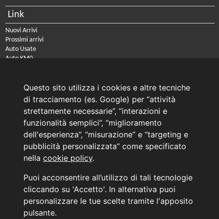
Link
Nuovi Arrivi
Prossimi arrivi
Auto Usate
Auto KM0
Auto Nuove
Noleggio a lungo termine
Questo sito utilizza i cookies e altre tecniche
PRENOTA IL TUO INTERVENTO DI OFFICINA
di tracciamento (es. Google) per “attività
PRENOTA LA REVISIONE DELLA TUA AUTO
strettamente necessarie”, “interazioni e
funzionalità semplici”, “miglioramento
Consulente Online Usato: 0805608980
dell'esperienza”, “misurazione” e “targeting e
Consulente Online Hyundai: 0805608985
pubblicità personalizzata” come specificato
nella
cookie policy
.
AUTO PLANET BARI SRL | BARI, via Zippitelli 32-34 - CAP 70132 | P.I. 05126720720
Puoi acconsentire all’utilizzo di tali tecnologie
Copyright © 2011-2026 - Tutti i diritti sono riservati.
cliccando su 'Accetto'. In alternativa puoi
Generata in 0,051 secondi | 216.73.216.165
personalizzare le tue scelte tramite l'apposito
INFORMATIVA AI SENSI DELL'ART. 79 DEL REG. IVASS n° 40/2018
pulsante.