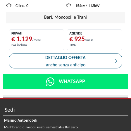
Cilind. 0
154cv / 113kW
Bari, Monopoli e Trani
PRIVATI
AZIENDE
€ 1.129
€ 925
/mese
/mese
IVA inclusa
+IVA
DETTAGLIO OFFERTA
anche senza anticipo
WHATSAPP
Sedi
Marino Automobili
Multibrand di veicoli usati, semestrali e Km zero.