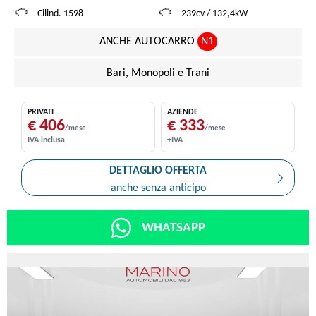
Cilind. 1598
239cv / 132,4kW
ANCHE AUTOCARRO
N1
Bari, Monopoli e Trani
PRIVATI
AZIENDE
€ 406
€ 333
/mese
/mese
IVA inclusa
+IVA
DETTAGLIO OFFERTA
anche senza anticipo
WHATSAPP