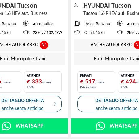
UNDAI Tucson
HYUNDAI Tucson
3.
on 1.6 HEV aut. Business
Tucson 1.6 PHEV aut. Busin
a-Benzina
Automatico
Ibrida-Benzina
Autom
d. 1598
239cv / 132,4kW
Cilind. 1598
288cv 
NCHE AUTOCARRO
N1
ANCHE AUTOCARRO
N
Bari, Monopoli e Trani
Bari, Monopoli e Tran
AZIENDE
PRIVATI
AZIENDE
6
€ 333
€ 517
€ 424
/mese
/mese
/mese
/
sa
+IVA
IVA inclusa
+IVA
DETTAGLIO OFFERTA
DETTAGLIO OFFERTA
anche senza anticipo
anche senza anticipo
WHATSAPP
WHATSAPP