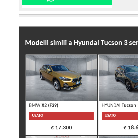
Modelli simili a Hyundai Tucson 3 se
BMW
X2 (F39)
HYUNDAI
Tucson 
USATO
USATO
€ 17.300
€ 18.