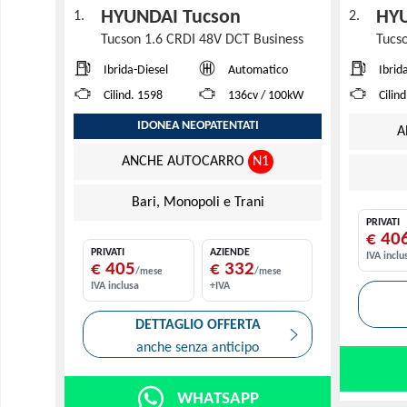
HYUNDAI Tucson
HY
1.
2.
Tucson 1.6 CRDI 48V DCT Business
Tucs
Ibrida-Diesel
Automatico
Ibrid
Cilind. 1598
136cv / 100kW
Cilin
IDONEA NEOPATENTATI
A
ANCHE AUTOCARRO
N1
Bari, Monopoli e Trani
PRIVATI
€ 40
PRIVATI
AZIENDE
IVA inclu
€ 405
€ 332
/mese
/mese
IVA inclusa
+IVA
DETTAGLIO OFFERTA
anche senza anticipo
WHATSAPP