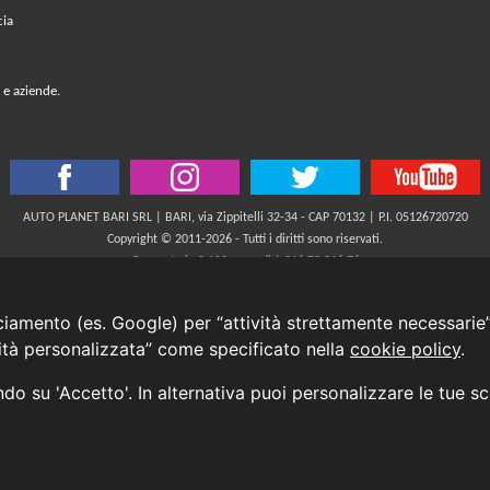
cia
 e aziende.
AUTO PLANET BARI SRL | BARI, via Zippitelli 32-34 - CAP 70132 | P.I. 05126720720
Copyright © 2011-2026 - Tutti i diritti sono riservati.
Generata in 0,102 secondi | 216.73.216.76
INFORMATIVA AI SENSI DELL'ART. 79 DEL REG. IVASS n° 40/2018
cciamento (es. Google) per “attività strettamente necessarie”
cità personalizzata” come specificato nella
cookie policy
.
Aggiorna le tue preferenze di consenso alle tecnologie di tracciamento.
ando su 'Accetto'. In alternativa puoi personalizzare le tue s