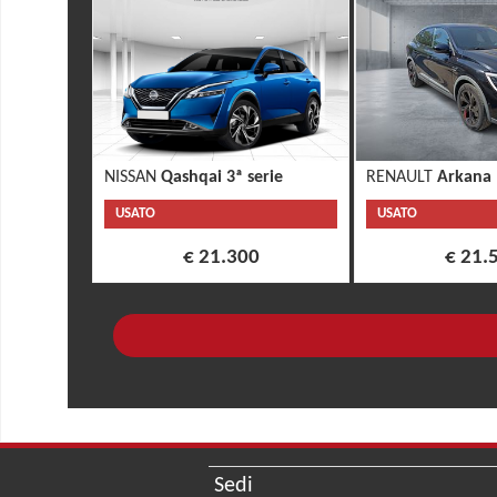
NISSAN
Qashqai 3ª serie
RENAULT
Arkana
USATO
USATO
€ 21.300
€ 21.
Sedi