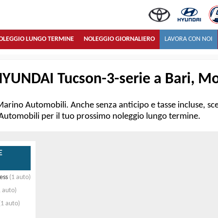
OLEGGIO LUNGO TERMINE
NOLEGGIO GIORNALIERO
LAVORA CON NOI
YUNDAI Tucson-3-serie a Bari, Mon
Marino Automobili. Anche senza anticipo e tasse incluse, sce
o Automobili per il tuo prossimo noleggio lungo termine.
E
ess
(1 auto)
 auto)
1 auto)