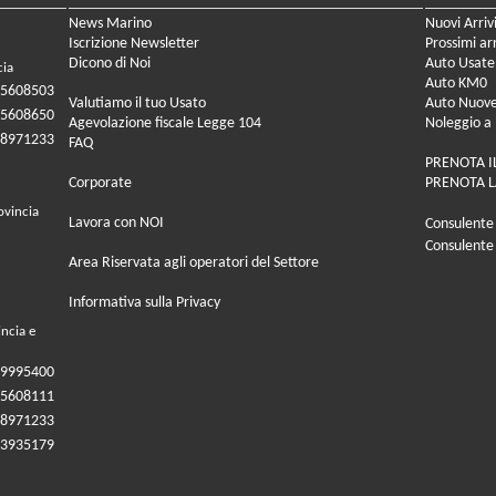
News Marino
Nuovi Arriv
Iscrizione Newsletter
Prossimi arr
Dicono di Noi
Auto Usate
cia
Auto KM0
05608503
Valutiamo il tuo Usato
Auto Nuov
05608650
Agevolazione fiscale Legge 104
Noleggio a
08971233
FAQ
PRENOTA I
Corporate
PRENOTA L
ovincia
Lavora con NOI
Consulente
Consulente
Area Riservata agli operatori del Settore
Informativa sulla Privacy
incia e
09995400
05608111
08971233
83935179