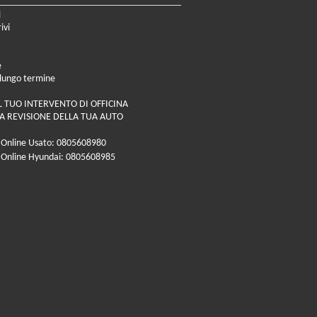
i
ivi
e
 lungo termine
L TUO INTERVENTO DI OFFICINA
A REVISIONE DELLA TUA AUTO
 Online Usato: 0805608980
 Online Hyundai: 0805608985