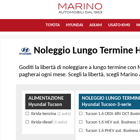
TOYOTA
HYUNDAI
AIXAM
USATO-KM0
N
Noleggio Lungo Termine H
Goditi la libertà di noleggiare a lungo termine con 
pagherai ogni mese. Scegli la libertà, scegli Marin
ALIMENTAZIONE
NOLEGGIO LUNGO TERMIN
Hyundai Tucson
Hyundai Tucson-3-serie
Ibrida-benzina
(2 auto)
Tucson 1.6 CRDI 48V DCT Busin
Ibrida-diesel
(1 auto)
Tucson 1.6 HEV aut. Business
(1
Tucson 1.6 PHEV aut. Business
(