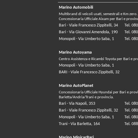
Marino Automobili
Multibrand di veicoli usati, semestrali e Km zero.
Concessionaria Ufficiale Aixam per Bari e provin
Bari - Viale Francesco Zippitelli, 34
Tel. 08
Bari - Via Giovanni Amendola, 190
Tel. 08
Monopoli - Via Umberto Saba, 1
Tel. 08
Marino Autoyama
Centro Assistenza e Ricambi Toyota per Bari e pr
Monopoli - Via Umberto Saba, 1
BARI - Viale Francesco Zippitelli, 32
Marino AutoPlanet
Concessionaria Ufficiale Hyundai per Bari e prov
Barletta/Andria/Trani e provincia.
Bari - Via Napoli, 353
Tel. 08
Bari - Viale Francesco Zippitelli, 32
Tel. 08
Monopoli - Via Umberto Saba, 1
Tel. 08
Trani - Via Barletta, 164
Tel. 08
Marino MinicarBari