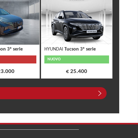
on 3ª serie
HYUNDAI
Tucson 3ª serie
NUOVO
23.000
€ 25.400