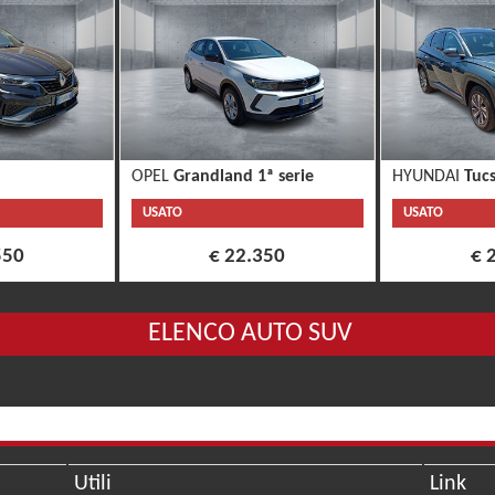
OPEL
Grandland 1ª serie
HYUNDAI
Tucs
USATO
USATO
550
€ 22.350
€ 
ELENCO AUTO SUV
Utili
Link