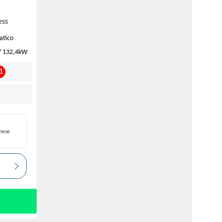
ess
atico
/ 132,4kW
1
i
mese