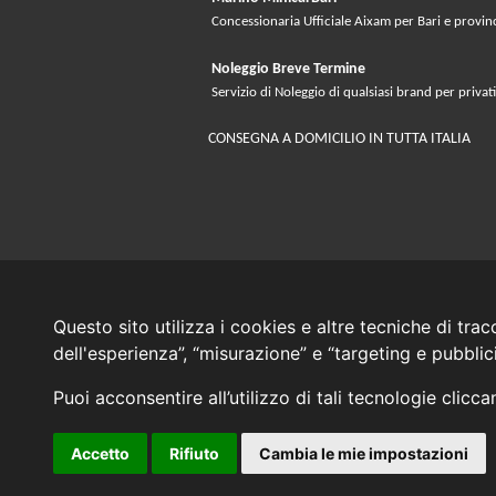
Concessionaria Ufficiale Aixam per Bari e provin
Noleggio Breve Termine
Servizio di Noleggio di qualsiasi brand per privati
CONSEGNA A DOMICILIO IN TUTTA ITALIA
Questo sito utilizza i cookies e altre tecniche di tra
dell'esperienza”, “misurazione” e “targeting e pubbli
Puoi acconsentire all’utilizzo di tali tecnologie clicc
Accetto
Rifiuto
Cambia le mie impostazioni