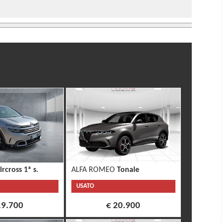
ircross 1ª s.
ALFA ROMEO
Tonale
USATO
19.700
€ 20.900