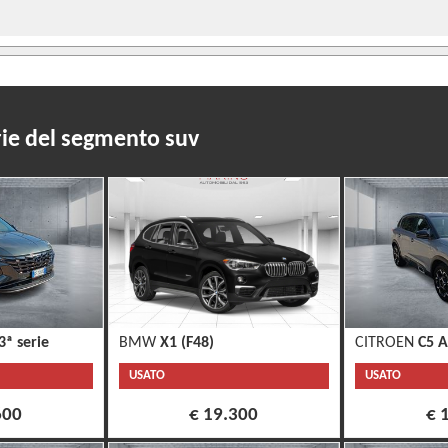
rie del segmento suv
3ª serie
BMW
X1 (F48)
CITROEN
C5 A
USATO
USATO
600
€ 19.300
€ 