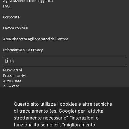
Agevolazione fiscale Legge 104
FAQ
Corporate
Lavora con NOI
Area Riservata agli operatori del Settore
Informativa sulla Privacy
Link
Nuovi Arrivi
Prossimi arrivi
Auto Usate
Auto KM0
Auto Nuove
Noleggio a lungo termine
Questo sito utilizza i cookies e altre tecniche
PRENOTA IL TUO INTERVENTO DI OFFICINA
di tracciamento (es. Google) per “attività
PRENOTA LA REVISIONE DELLA TUA AUTO
strettamente necessarie”, “interazioni e
funzionalità semplici”, “miglioramento
Consulente Online Usato: 0805608980