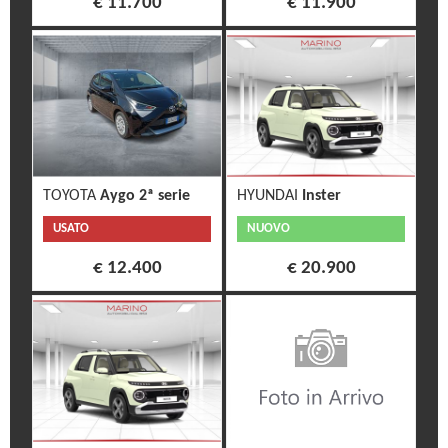
€ 11.700
€ 11.900
TOYOTA
Aygo 2ª serie
HYUNDAI
Inster
USATO
NUOVO
€ 12.400
€ 20.900