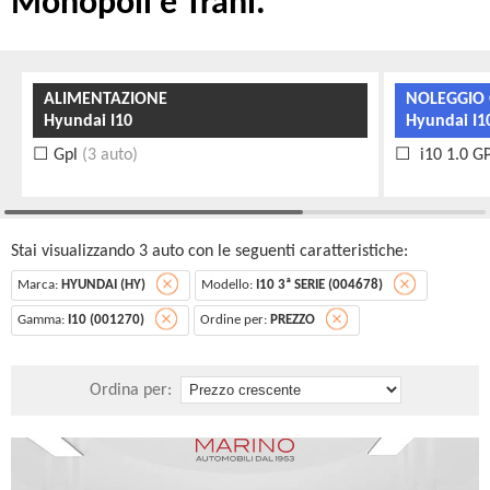
Monopoli e Trani.
ALIMENTAZIONE
NOLEGGIO 
Hyundai I10
Hyundai I10
Gpl
(3 auto)
i10 1.0 G
Stai visualizzando 3 auto con le seguenti caratteristiche:
Marca:
HYUNDAI (HY)
Modello:
I10 3ª SERIE (004678)
Gamma:
I10 (001270)
Ordine per:
PREZZO
Ordina per: