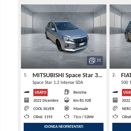
21
MITSUBISHI Space Star 3ª serie
FIA
1.
2.
Space Star 1.2 Intense SDA
500 
USATO
USA
Benzina
2022 Dicembre
Km 83.928
2022 
COOL SILVER
Manuale
NERO 
Cilind. 1193
71cv / 52kW
Cilin
IDONEA NEOPATENTATI