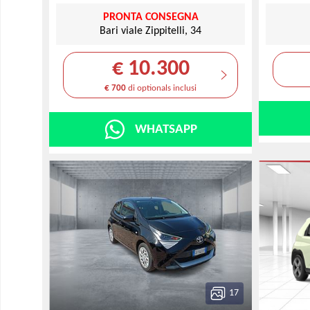
PRONTA CONSEGNA
Bari viale Zippitelli, 34
€ 10.300
€ 700
di optionals inclusi
WHATSAPP
17