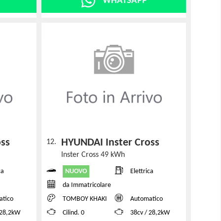
WHATSAPP
oss
HYUNDAI Inster Cross
12.
Inster Cross 49 kWh
NUOVO
ca
Elettrica
da Immatricolare
atico
TOMBOY KHAKI
Automatico
 28,2kW
Cilind. 0
38cv / 28,2kW