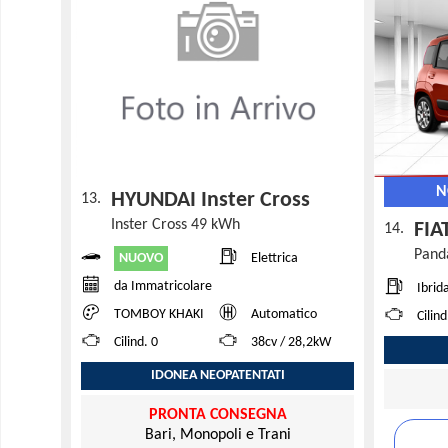
N
HYUNDAI Inster Cross
13.
Inster Cross 49 kWh
FIA
14.
Panda
NUOVO
Elettrica
da Immatricolare
Ibrid
TOMBOY KHAKI
Automatico
Cilin
Cilind. 0
38cv / 28,2kW
IDONEA NEOPATENTATI
PRONTA CONSEGNA
Bari, Monopoli e Trani