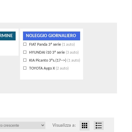
RMINE
NOLEGGIO GIORNALIERO
FIAT Panda 3ª serie
(1 auto)
HYUNDAI i10 3ª serie
(3 auto)
KIA Picanto 3ªs.(17-->)
(1 auto)
TOYOTA Aygo X
(2 auto)
Visualizza a: