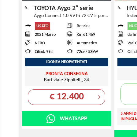
TOYOTA Aygo 2ª serie
HYU
5.
6.
Aygo Connect 1.0 VVT-i 72 CV 5 porte x-cool MMT
Inst
USATO
NU
Benzina
2021 Marzo
Km 61.469
da Im
NERO
Automatico
Vari 
Cilind. 998
72cv / 53kW
Cilind
IDONEA NEOPATENTATI
PRONTA CONSEGNA
Bari viale Zippitelli, 34
€ 12.400
5 ANNI D
WHATSAPP
IN PUGLI