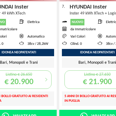
NDAI Inster
HYUNDAI Inster
7.
er 49 kWh XTech
Inster 49 kWh XTech + Log
OVO
NUOVO
Elettrica
Elettri
matricolare
da Immatricolare
Colori
Automatico
Vari Colori
Autom
. 0
38cv / 28,2kW
Cilind. 0
38cv /
IDONEA NEOPATENTATI
IDONEA NEOPATENTATI
Bari, Monopoli e Trani
Bari, Monopoli e Tran
Listino € 26.650
Listino € 27.650
€ 20.900
€ 21.900
I BOLLO GRATUITO AI RESIDENTI
5 ANNI DI BOLLO GRATUITO AI RE
A
IN PUGLIA