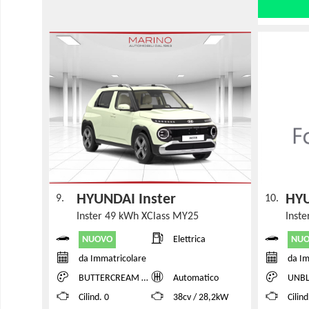
HYUNDAI Inster
HYU
9.
10.
Inster 49 kWh XClass MY25
Inst
NUOVO
NU
Elettrica
da Immatricolare
da Im
BUTTERCREAM YELLOW PEARL
Automatico
UNBLE
Cilind. 0
38cv / 28,2kW
Cilind