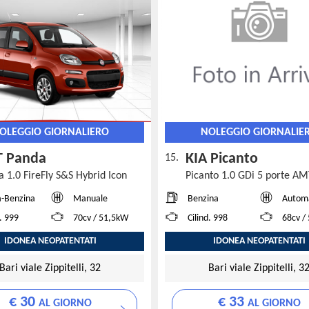
OLEGGIO GIORNALIERO
NOLEGGIO GIORNALIE
T Panda
KIA Picanto
15.
 1.0 FireFly S&S Hybrid Icon
Picanto 1.0 GDi 5 porte A
a-Benzina
Manuale
Benzina
Autom
d. 999
70cv / 51,5kW
Cilind. 998
68cv /
IDONEA NEOPATENTATI
IDONEA NEOPATENTATI
Bari viale Zippitelli, 32
Bari viale Zippitelli, 3
€ 30
€ 33
AL GIORNO
AL GIORNO