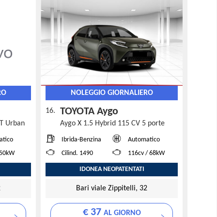
RO
NOLEGGIO GIORNALIERO
TOYOTA Aygo
16.
MT Urban
Aygo X 1.5 Hybrid 115 CV 5 porte
atico
Ibrida-Benzina
Automatico
 50kW
Cilind. 1490
116cv / 68kW
IDONEA NEOPATENTATI
2
Bari viale Zippitelli, 32
€ 37
AL GIORNO