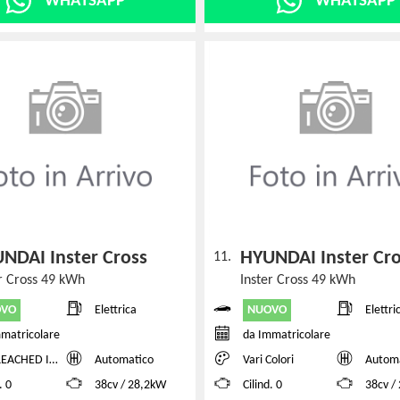
WHATSAPP
WHATSAPP
NDAI Inster Cross
HYUNDAI Inster Cr
11.
er Cross 49 kWh
Inster Cross 49 kWh
OVO
NUOVO
Elettrica
Elettri
matricolare
da Immatricolare
ACHED IVORY
Automatico
Vari Colori
Autom
. 0
38cv / 28,2kW
Cilind. 0
38cv /