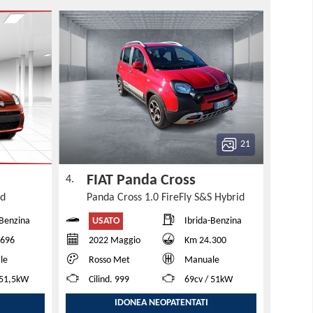
21
e
FIAT Panda Cross
4.
id
Panda Cross 1.0 FireFly S&S Hybrid
USATO
-Benzina
Ibrida-Benzina
.696
2022 Maggio
Km 24.300
le
Rosso Met
Manuale
 51,5kW
Cilind. 999
69cv / 51kW
IDONEA NEOPATENTATI