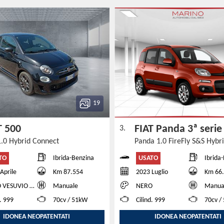
19
T 500
FIAT Panda 3ª seri
3.
1.0 Hybrid Connect
Panda 1.0 FireFly S&S Hybr
TO
USATO
Ibrida-Benzina
Ibrida
Aprile
Km 87.554
2023 Luglio
Km 66
VESUVIO ME
Manuale
NERO
Manua
d. 999
70cv / 51kW
Cilind. 999
70cv /
IDONEA NEOPATENTATI
IDONEA NEOPATENTATI