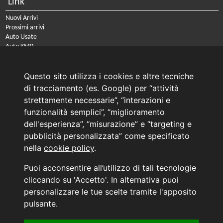
Link
Nuovi Arrivi
Prossimi arrivi
Auto Usate
Auto KM0
Auto Nuove
Noleggio a lungo termine
Questo sito utilizza i cookies e altre tecniche
PRENOTA IL TUO INTERVENTO DI OFFICINA
di tracciamento (es. Google) per “attività
PRENOTA LA REVISIONE DELLA TUA AUTO
strettamente necessarie”, “interazioni e
funzionalità semplici”, “miglioramento
Consulente Online Usato: 0805608980
Consulente Online Hyundai: 0805608985
dell'esperienza”, “misurazione” e “targeting e
pubblicità personalizzata” come specificato
nella
cookie policy
.
AUTO PLANET BARI SRL | BARI, via Zippitelli 32-34 - CAP 70132 | P.I. 05126720720
Puoi acconsentire all’utilizzo di tali tecnologie
Copyright © 2011-2026 - Tutti i diritti sono riservati.
cliccando su 'Accetto'. In alternativa puoi
Generata in 0,074 secondi | 216.73.216.52
personalizzare le tue scelte tramite l'apposito
INFORMATIVA AI SENSI DELL'ART. 79 DEL REG. IVASS n° 40/2018
pulsante.