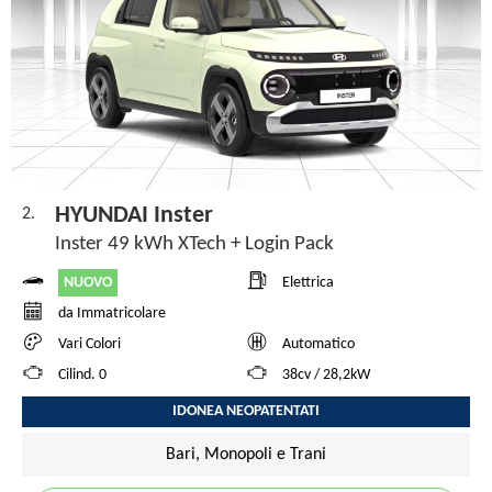
HYUNDAI Inster
2.
Inster 49 kWh XTech + Login Pack
NUOVO
Elettrica
da Immatricolare
Vari Colori
Automatico
Cilind. 0
38cv / 28,2kW
IDONEA NEOPATENTATI
Bari, Monopoli e Trani