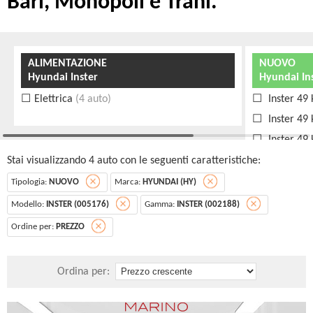
Bari, Monopoli e Trani.
ALIMENTAZIONE
NUOVO
Hyundai Inster
Hyundai In
Elettrica
(4 auto)
Inster 49
Inster 49
Inster 49
Inster 49
Stai visualizzando 4 auto con le seguenti caratteristiche:
Tipologia:
NUOVO
Marca:
HYUNDAI (HY)
Modello:
INSTER (005176)
Gamma:
INSTER (002188)
Ordine per:
PREZZO
Ordina per: