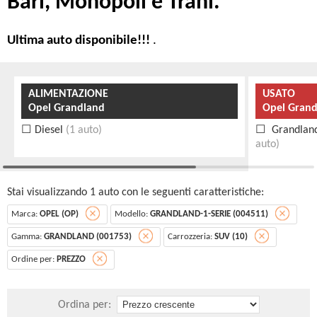
Bari, Monopoli e Trani.
Ultima auto disponibile!!!
.
ALIMENTAZIONE
USATO
Opel Grandland
Opel Grand
Diesel
(1 auto)
Grandland 
auto)
Stai visualizzando 1 auto con le seguenti caratteristiche:
Marca:
OPEL (OP)
Modello:
GRANDLAND-1-SERIE (004511)
Gamma:
GRANDLAND (001753)
Carrozzeria:
SUV (10)
Ordine per:
PREZZO
Ordina per: