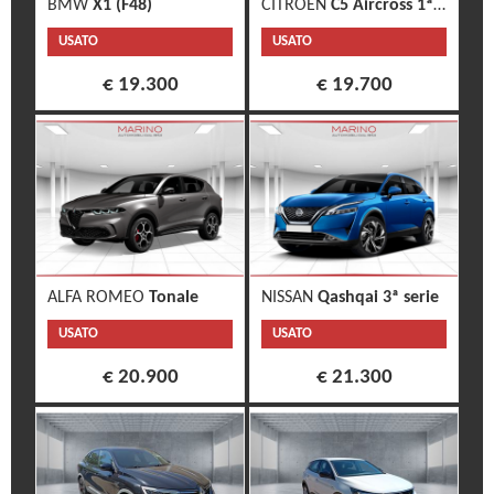
BMW
X1 (F48)
CITROEN
C5 Aircross 1ª s.
USATO
USATO
€ 19.300
€ 19.700
ALFA ROMEO
Tonale
NISSAN
Qashqai 3ª serie
USATO
USATO
€ 20.900
€ 21.300