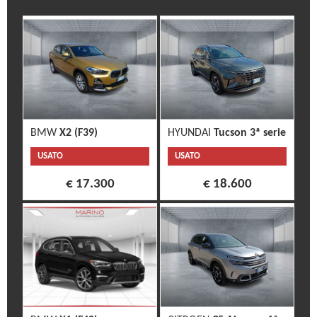
BMW
X2 (F39)
HYUNDAI
Tucson 3ª serie
USATO
USATO
€ 17.300
€ 18.600