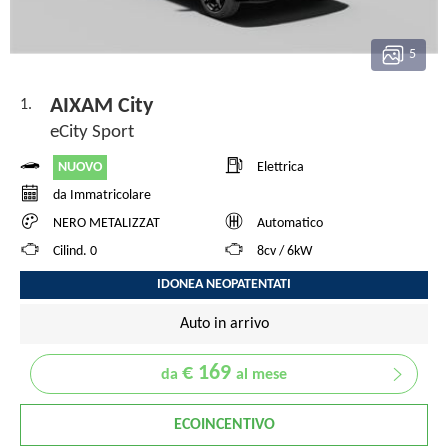
5
AIXAM City
1.
eCity Sport
NUOVO
Elettrica
da Immatricolare
NERO METALIZZAT
Automatico
Cilind. 0
8cv / 6kW
IDONEA NEOPATENTATI
Auto in arrivo
€ 169
da
al mese
ECOINCENTIVO