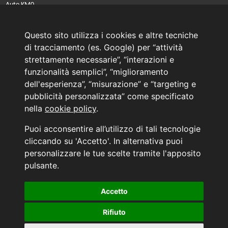
Auto KM0
Auto Nuove
Noleggio a lungo termine
Questo sito utilizza i cookies e altre tecniche
PRENOTA IL TUO INTERVENTO DI OFFICINA
di tracciamento (es. Google) per “attività
PRENOTA LA REVISIONE DELLA TUA AUTO
strettamente necessarie”, “interazioni e
funzionalità semplici”, “miglioramento
Consulente Online Usato: 0805608980
Consulente Online Hyundai: 0805608985
dell'esperienza”, “misurazione” e “targeting e
pubblicità personalizzata” come specificato
nella
cookie policy
.
AUTO PLANET BARI SRL | BARI, via Zippitelli 32-34 - CAP 70132 | P.I. 05126720720
Puoi acconsentire all’utilizzo di tali tecnologie
Copyright © 2011-2026 - Tutti i diritti sono riservati.
cliccando su 'Accetto'. In alternativa puoi
Generata in 0,055 secondi | 216.73.216.172
personalizzare le tue scelte tramite l'apposito
INFORMATIVA AI SENSI DELL'ART. 79 DEL REG. IVASS n° 40/2018
pulsante.
Accetto
Aggiorna le tue preferenze di consenso alle tecnologie di tracciamento.
Rifiuto