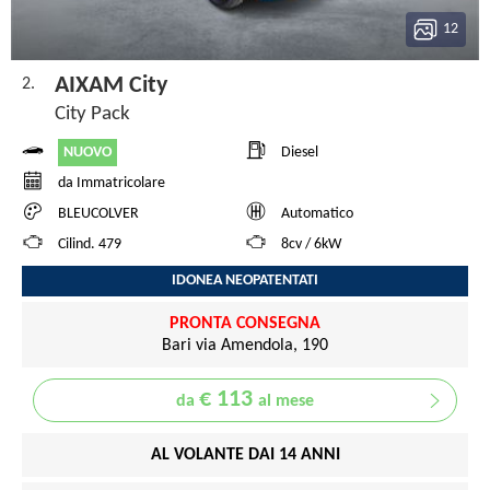
12
AIXAM City
2.
City Pack
NUOVO
Diesel
da Immatricolare
BLEUCOLVER
Automatico
Cilind. 479
8cv / 6kW
IDONEA NEOPATENTATI
PRONTA CONSEGNA
Bari via Amendola, 190
€ 113
da
al mese
AL VOLANTE DAI 14 ANNI