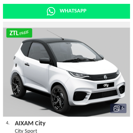
WHATSAPP
6
AIXAM City
4.
City Sport