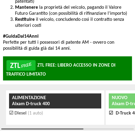
patentati)
Mantenere
la proprietà del veicolo, pagando il Valore
Futuro Garantito (con possibilità di rifinanziare l'importo)
Restituire
il veicolo, concludendo così il contratto senza
ulteriori costi
#GuidaDai14Anni
Perfette per tutti i possessori di patente AM - ovvero con
possibilità di guida già dai 14 anni.
ZTL FREE: LIBERO ACCESSO IN ZONE DI
TRAFFICO LIMITATO
ALIMENTAZIONE
NUOVO
Aixam D-truck 400
Aixam D-tr
Diesel
(1 auto)
D-Truck 4