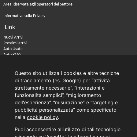
Area Riservata agli operatori del Settore
Informativa sulla Privacy
Link
Nuovi Arrivi
Prossimi arrivi
Auto Usate
Auto KM0
Auto Nuove
Noleggio a lungo termine
Questo sito utilizza i cookies e altre tecniche
PRENOTA IL TUO INTERVENTO DI OFFICINA
di tracciamento (es. Google) per “attività
PRENOTA LA REVISIONE DELLA TUA AUTO
strettamente necessarie”, “interazioni e
funzionalità semplici”, “miglioramento
Consulente Online Usato: 0805608980
Consulente Online Hyundai: 0805608985
dell'esperienza”, “misurazione” e “targeting e
pubblicità personalizzata” come specificato
nella
cookie policy
.
AUTO PLANET BARI SRL | BARI, via Zippitelli 32-34 - CAP 70132 | P.I. 05126720720
Puoi acconsentire all’utilizzo di tali tecnologie
Copyright © 2011-2026 - Tutti i diritti sono riservati.
cliccando su 'Accetto'. In alternativa puoi