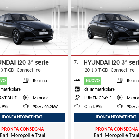
NDAI i20 3ª serie
HYUNDAI i20 3ª se
7.
.0 T-GDI Connectline
i20 1.0 T-GDI Connectline
OVO
NUOVO
Benzina
Benzin
matricolare
da Immatricolare
 BLUE TWO TONE
Manuale
LUMEN GRAY PEARL + BLACK ROOF
Manua
d. 998
90cv / 66,2kW
Cilind. 998
90cv /
IDONEA NEOPATENTATI
IDONEA NEOPATENTATI
PRONTA CONSEGNA
PRONTA CONSEGNA
Bari, Monopoli e Trani
Bari, Monopoli e Tran