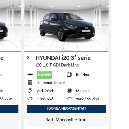
rie
HYUNDAI i20 3ª serie
8.
i20 1.0 T-GDI Dark Line
NUOVO
a
Benzina
da Immatricolare
le
Vari Colori
Manuale
 66,2kW
Cilind. 998
90cv / 66,2kW
IDONEA NEOPATENTATI
Bari, Monopoli e Trani
i