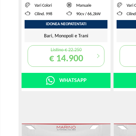
Vari Colori
Manuale
Vari 
Cilind. 998
90cv / 66,2kW
Cilin
IDONEA NEOPATENTATI
Bari, Monopoli e Trani
Listino € 22.250
€ 14.900
WHATSAPP