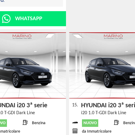
TO.
WHATSAPP
NDAI i20 3ª serie
HYUNDAI i20 3ª se
15.
.0 T-GDI Dark Line
i20 1.0 T-GDI Dark Line
OVO
NUOVO
Benzina
Benzin
matricolare
da Immatricolare