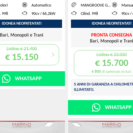
Colori
Automatico
MANGROOVE GREEN
Manua
d. 998
90cv / 66,2kW
Cilind. 998
90cv /
IDONEA NEOPATENTATI
IDONEA NEOPATENTATI
Bari, Monopoli e Trani
PRONTA CONSEGNA
Bari, Monopoli e Tran
Listino € 21.400
Listino € 23.050
€ 15.150
€ 15.700
€ 800
di optionals inclusi
WHATSAPP
5 ANNI DI GARANZIA A CHILOME
ILLIMITATO.
WHATSAPP