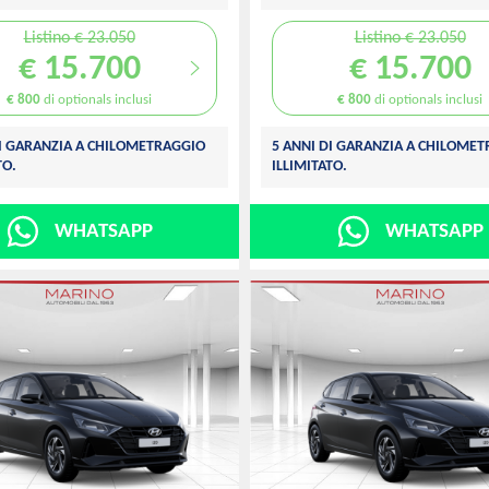
Listino € 23.050
Listino € 23.050
€ 15.700
€ 15.700
€ 800
di optionals inclusi
€ 800
di optionals inclusi
DI GARANZIA A CHILOMETRAGGIO
5 ANNI DI GARANZIA A CHILOME
TO.
ILLIMITATO.
WHATSAPP
WHATSAPP