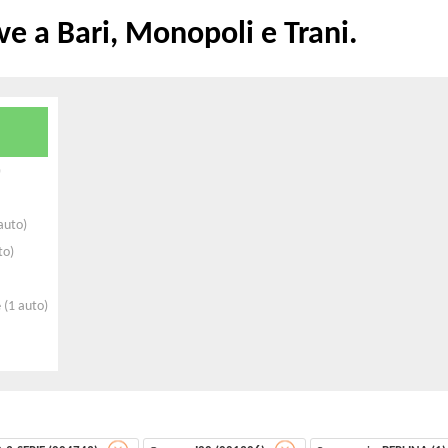
e a Bari, Monopoli e Trani.
)
auto)
to)
e
(1 auto)