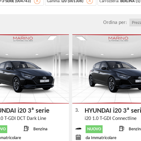
0-3-SERIE (004743)
Gamma:
I20 (001306)
Carrozzeria:
BERLINA (1)
Ordina per:
NDAI i20 3ª serie
HYUNDAI i20 3ª se
3.
1.0 T-GDI DCT Dark Line
i20 1.0 T-GDI Connectline
OVO
NUOVO
Benzina
Benzin
matricolare
da Immatricolare