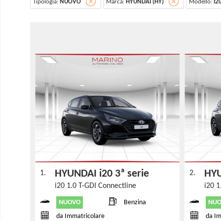
Tipologia:
NUOVO
Marca:
HYUNDAI (HY)
Modello:
I2
HYUNDAI i20 3ª serie
HYU
1.
2.
i20 1.0 T-GDI Connectline
i20 
NUOVO
NU
Benzina
da Immatricolare
da Im