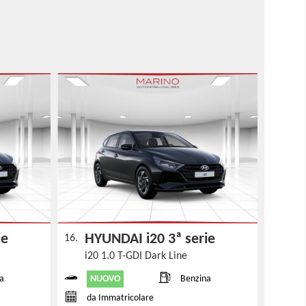
rie
HYUNDAI i20 3ª serie
16.
i20 1.0 T-GDI Dark Line
NUOVO
a
Benzina
da Immatricolare