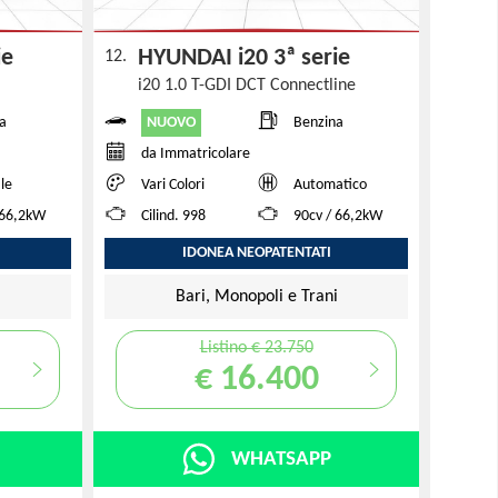
rie
HYUNDAI i20 3ª serie
12.
i20 1.0 T-GDI DCT Connectline
NUOVO
a
Benzina
da Immatricolare
le
Vari Colori
Automatico
 66,2kW
Cilind. 998
90cv / 66,2kW
IDONEA NEOPATENTATI
i
Bari, Monopoli e Trani
Listino € 23.750
€ 16.400
WHATSAPP