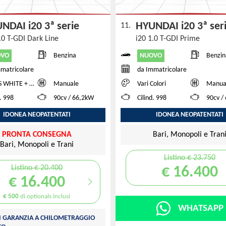
NDAI i20 3ª serie
HYUNDAI i20 3ª se
11.
.0 T-GDI Dark Line
i20 1.0 T-GDI Prime
OVO
NUOVO
Benzina
Benzin
matricolare
da Immatricolare
ITE + BLACK ROOF
Manuale
Vari Colori
Manua
d. 998
90cv / 66,2kW
Cilind. 998
90cv /
IDONEA NEOPATENTATI
IDONEA NEOPATENTATI
PRONTA CONSEGNA
Bari, Monopoli e Tran
Bari, Monopoli e Trani
Listino € 23.750
Listino € 20.400
€ 16.400
€ 16.400
€ 500
di optionals inclusi
WHATSAPP
DI GARANZIA A CHILOMETRAGGIO