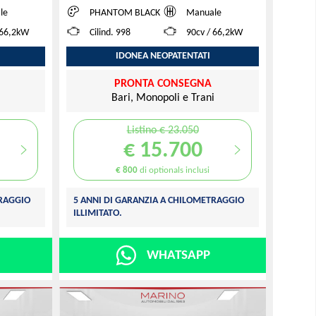
le
PHANTOM BLACK
Manuale
 66,2kW
Cilind. 998
90cv / 66,2kW
IDONEA NEOPATENTATI
PRONTA CONSEGNA
i
Bari, Monopoli e Trani
Listino € 23.050
€ 15.700
€ 800
di optionals inclusi
TRAGGIO
5 ANNI DI GARANZIA A CHILOMETRAGGIO
ILLIMITATO.
WHATSAPP