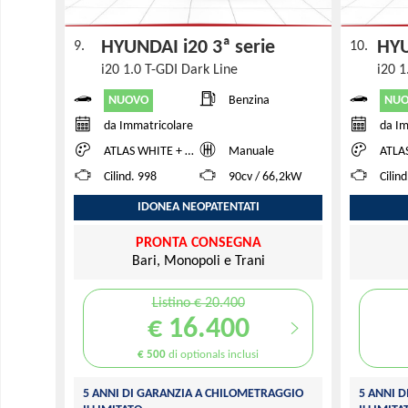
HYUNDAI i20 3ª serie
HYU
9.
10.
i20 1.0 T-GDI Dark Line
i20 1
NUOVO
NU
Benzina
da Immatricolare
da Im
ATLAS WHITE + BLACK ROOF
Manuale
ATLAS WH
Cilind. 998
90cv / 66,2kW
Cilin
IDONEA NEOPATENTATI
PRONTA CONSEGNA
Bari, Monopoli e Trani
Listino € 20.400
€ 16.400
€ 500
di optionals inclusi
5 ANNI DI GARANZIA A CHILOMETRAGGIO
5 ANNI 