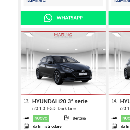
ILLIMITATO.
ILLIMITA
WHATSAPP
HYUNDAI i20 3ª serie
HYU
13.
14.
i20 1.0 T-GDI Dark Line
i20 1
NUOVO
NU
Benzina
da Immatricolare
da Im