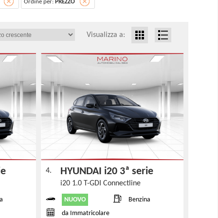
Ordine per:
PREZZO
Visualizza a:
rie
HYUNDAI i20 3ª serie
4.
i20 1.0 T-GDI Connectline
NUOVO
a
Benzina
da Immatricolare