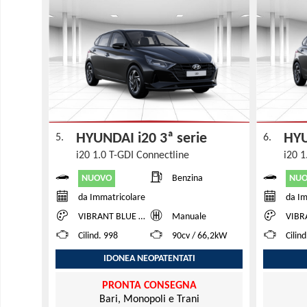
HYUNDAI i20 3ª serie
HYU
5.
6.
i20 1.0 T-GDI Connectline
i20 1
NUOVO
NU
Benzina
da Immatricolare
da Im
VIBRANT BLUE TWO TONE
Manuale
VIBRANT
Cilind. 998
90cv / 66,2kW
Cilin
IDONEA NEOPATENTATI
PRONTA CONSEGNA
Bari, Monopoli e Trani