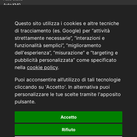
Auto KM0
Auto Nuove
Noleggio a lungo termine
Questo sito utilizza i cookies e altre tecniche
PRENOTA IL TUO INTERVENTO DI OFFICINA
di tracciamento (es. Google) per “attività
PRENOTA LA REVISIONE DELLA TUA AUTO
strettamente necessarie”, “interazioni e
funzionalità semplici”, “miglioramento
Consulente Online Usato: 0805608980
dell'esperienza”, “misurazione” e “targeting e
Consulente Online Hyundai: 0805608985
pubblicità personalizzata” come specificato
nella
cookie policy
.
AUTO PLANET BARI SRL | BARI, via Zippitelli 32-34 - CAP 70132 | P.I. 05126720720
Puoi acconsentire all’utilizzo di tali tecnologie
Copyright © 2011-2026 - Tutti i diritti sono riservati.
cliccando su 'Accetto'. In alternativa puoi
Generata in 0,051 secondi | 216.73.216.31
personalizzare le tue scelte tramite l'apposito
INFORMATIVA AI SENSI DELL'ART. 79 DEL REG. IVASS n° 40/2018
pulsante.
Accetto
Aggiorna le tue preferenze di consenso alle tecnologie di tracciamento.
Rifiuto