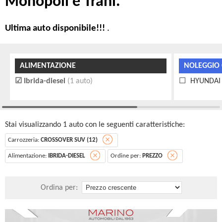
Monopoli e Trani.
Ultima auto disponibile!!!
.
ALIMENTAZIONE
NOLEGGIO 
Ibrida-diesel
(1 auto)
HYUNDAI K
Stai visualizzando 1 auto con le seguenti caratteristiche:
Carrozzeria:
CROSSOVER SUV (12)
Alimentazione:
IBRIDA-DIESEL
Ordine per:
PREZZO
Ordina per: