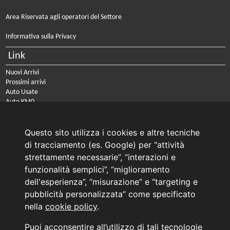
Area Riservata agli operatori del Settore
Informativa sulla Privacy
Link
Nuovi Arrivi
Prossimi arrivi
Auto Usate
Auto KM0
Auto Nuove
Noleggio a lungo termine
Questo sito utilizza i cookies e altre tecniche
PRENOTA IL TUO INTERVENTO DI OFFICINA
di tracciamento (es. Google) per “attività
PRENOTA LA REVISIONE DELLA TUA AUTO
strettamente necessarie”, “interazioni e
funzionalità semplici”, “miglioramento
Consulente Online Usato: 0805608980
dell'esperienza”, “misurazione” e “targeting e
Consulente Online Hyundai: 0805608985
pubblicità personalizzata” come specificato
nella
cookie policy
.
AUTO PLANET BARI SRL | BARI, via Zippitelli 32-34 - CAP 70132 | P.I. 05126720720
Puoi acconsentire all’utilizzo di tali tecnologie