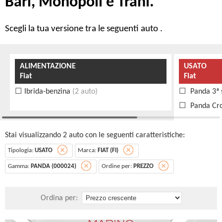
Bari, Monopoli e Trani.
Scegli la tua versione tra le seguenti auto .
ALIMENTAZIONE
USATO
Fiat
Fiat
Ibrida-benzina
(2 auto)
Panda 3ª 
Panda Cr
Stai visualizzando 2 auto con le seguenti caratteristiche:
Tipologia:
USATO
Marca:
FIAT (FI)
Gamma:
PANDA (000024)
Ordine per:
PREZZO
Ordina per: