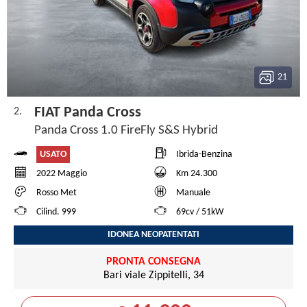
21
FIAT Panda Cross
2.
Panda Cross 1.0 FireFly S&S Hybrid
USATO
Ibrida-Benzina
2022 Maggio
Km 24.300
Rosso Met
Manuale
Cilind. 999
69cv / 51kW
IDONEA NEOPATENTATI
PRONTA CONSEGNA
Bari viale Zippitelli, 34