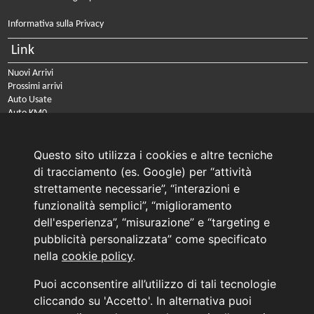
Informativa sulla Privacy
Link
Nuovi Arrivi
Prossimi arrivi
Auto Usate
Auto KM0
Auto Nuove
Noleggio a lungo termine
Questo sito utilizza i cookies e altre tecniche
PRENOTA IL TUO INTERVENTO DI OFFICINA
di tracciamento (es. Google) per “attività
PRENOTA LA REVISIONE DELLA TUA AUTO
strettamente necessarie”, “interazioni e
funzionalità semplici”, “miglioramento
Consulente Online Usato: 0805608980
dell'esperienza”, “misurazione” e “targeting e
Consulente Online Hyundai: 0805608985
pubblicità personalizzata” come specificato
nella
cookie policy
.
AUTO PLANET BARI SRL | BARI, via Zippitelli 32-34 - CAP 70132 | P.I. 05126720720
Puoi acconsentire all’utilizzo di tali tecnologie
Copyright © 2011-2026 - Tutti i diritti sono riservati.
cliccando su 'Accetto'. In alternativa puoi
Generata in 0,078 secondi | 216.73.216.51