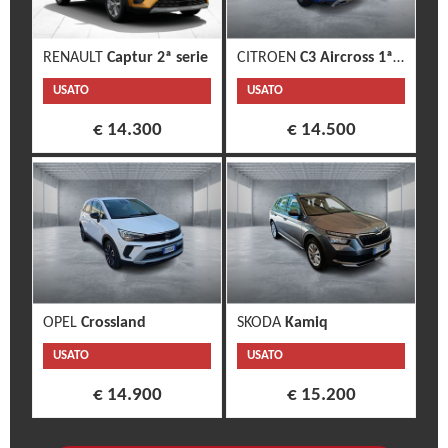
RENAULT
Captur 2ª serie
CITROEN
C3 Aircross 1ª s.
USATO
USATO
€ 14.300
€ 14.500
OPEL
Crossland
SKODA
Kamiq
USATO
USATO
€ 14.900
€ 15.200