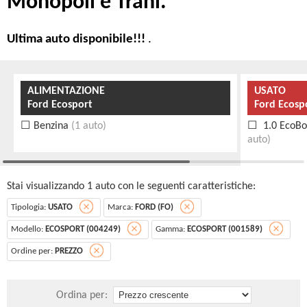
Monopoli e Trani.
Ultima auto disponibile!!!
.
ALIMENTAZIONE
USATO
Ford Ecosport
Ford Ecosp
Benzina
(1 auto)
1.0 EcoBo
auto)
Stai visualizzando 1 auto con le seguenti caratteristiche:
Tipologia:
USATO
Marca:
FORD (FO)
Modello:
ECOSPORT (004249)
Gamma:
ECOSPORT (001589)
Ordine per:
PREZZO
Ordina per: