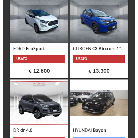
FORD
EcoSport
CITROEN
C3 Aircross 1ª s.
USATO
USATO
€ 12.800
€ 13.300
DR
dr 4.0
HYUNDAI
Bayon