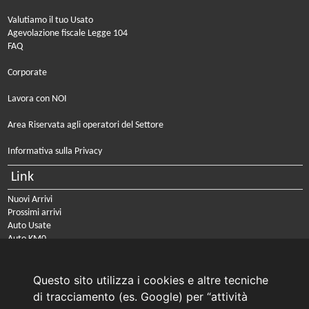
Valutiamo il tuo Usato
Agevolazione fiscale Legge 104
FAQ
Corporate
Lavora con NOI
Area Riservata agli operatori del Settore
Informativa sulla Privacy
Link
Nuovi Arrivi
Prossimi arrivi
Auto Usate
Auto KM0
Auto Nuove
Noleggio a lungo termine
Questo sito utilizza i cookies e altre tecniche
PRENOTA IL TUO INTERVENTO DI OFFICINA
di tracciamento (es. Google) per “attività
PRENOTA LA REVISIONE DELLA TUA AUTO