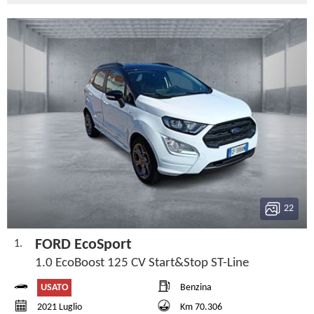
22
FORD EcoSport
1.
1.0 EcoBoost 125 CV Start&Stop ST-Line
USATO
Benzina
2021 Luglio
Km 70.306