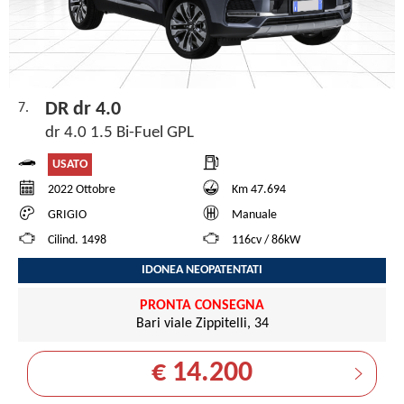
DR dr 4.0
7.
dr 4.0 1.5 Bi-Fuel GPL
USATO
2022 Ottobre
Km 47.694
GRIGIO
Manuale
Cilind. 1498
116cv / 86kW
IDONEA NEOPATENTATI
PRONTA CONSEGNA
Bari viale Zippitelli, 34
€ 14.200