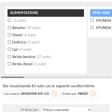
ALIMENTAZIONE
KM0-1000
(3 auto)
HYUNDAI 
Benzina
(39 auto)
HYUNDAI K
Diesel
(4 auto)
Elettrica
(5 auto)
Gpl
(4 auto)
Ibrida-benzina
(27 auto)
Ibrida-diesel
(1 auto)
Stai visualizzando 83 auto con le seguenti caratteristiche:
Carrozzeria:
CROSSOVER SUV (12)
Ordine per:
PREZZO
Ordina per: