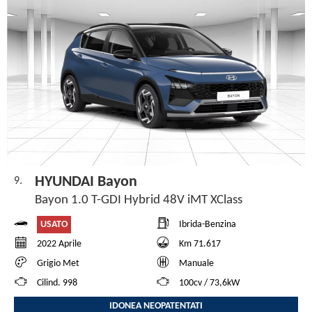
HYUNDAI Bayon
9.
Bayon 1.0 T-GDI Hybrid 48V iMT XClass
USATO
Ibrida-Benzina
2022 Aprile
Km 71.617
Grigio Met
Manuale
Cilind. 998
100cv / 73,6kW
IDONEA NEOPATENTATI