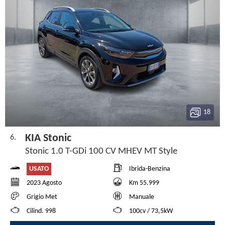
18
KIA Stonic
6.
Stonic 1.0 T-GDi 100 CV MHEV MT Style
USATO
Ibrida-Benzina
2023 Agosto
Km 55.999
Grigio Met
Manuale
Cilind. 998
100cv / 73,5kW