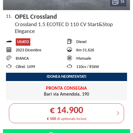
16
OPEL Crossland
11.
Crossland 1.5 ECOTEC D 110 CV Start&Stop
Elegance
USATO
Diesel
2023 Dicembre
Km 51.626
BIANCA
Manuale
Cilind. 1499
110cv / 81kW
IDONEA NEOPATENTATI
PRONTA CONSEGNA
Bari via Amendola, 190
€ 14.900
€ 500
di optionals inclusi