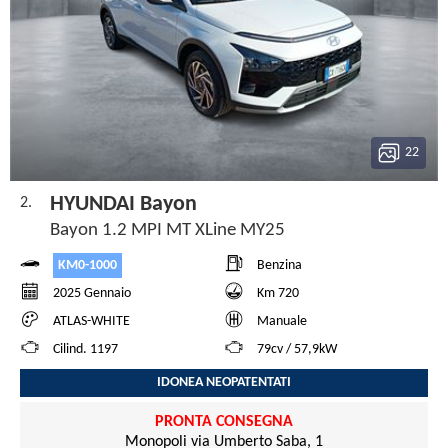
22
HYUNDAI Bayon
2.
Bayon 1.2 MPI MT XLine MY25
KM0-1000
Benzina
2025 Gennaio
Km 720
ATLAS-WHITE
Manuale
Cilind. 1197
79cv / 57,9kW
IDONEA NEOPATENTATI
PRONTA CONSEGNA
Monopoli via Umberto Saba, 1