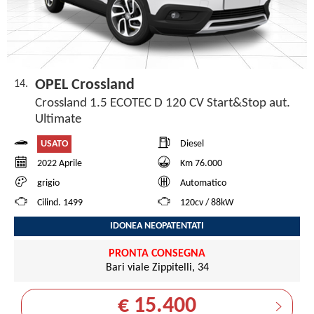
OPEL Crossland
14.
Crossland 1.5 ECOTEC D 120 CV Start&Stop aut.
Ultimate
USATO
Diesel
2022 Aprile
Km 76.000
grigio
Automatico
Cilind. 1499
120cv / 88kW
IDONEA NEOPATENTATI
PRONTA CONSEGNA
Bari viale Zippitelli, 34
€ 15.400