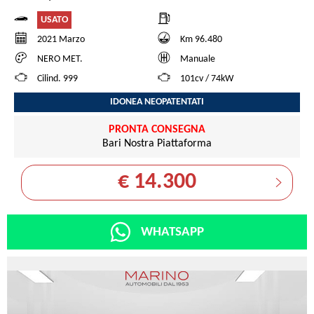
USATO
2021 Marzo
Km 96.480
NERO MET.
Manuale
Cilind. 999
101cv / 74kW
IDONEA NEOPATENTATI
PRONTA CONSEGNA
Bari Nostra Piattaforma
€ 14.300
WHATSAPP