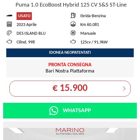
Puma 1.0 EcoBoost Hybrid 125 CV S&S ST-Line
USATO
Ibrida-Benzina
2023 Aprile
Km 60.081
DES ISLAND BLU
Manuale
Cilind. 998
125cv / 91,9kW
IDONEA NEOPATENTATI
PRONTA CONSEGNA
Bari Nostra Piattaforma
€ 15.900
WHATSAPP