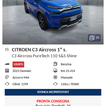
20
CITROEN C3 Aircross 1ª s.
10.
C3 Aircross PureTech 110 S&S Shine
USATO
Benzina
2023 Gennaio
Km 25.414
Azzurro Met
Manuale
Cilind. 1199
110cv / 81kW
IDONEA NEOPATENTATI
PRONTA CONSEGNA