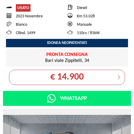
USATO
Diesel
2023 Novembre
Km 53.028
Bianco
Manuale
Cilind. 1499
110cv / 81kW
IDONEA NEOPATENTATI
PRONTA CONSEGNA
Bari viale Zippitelli, 34
€ 14.900
WHATSAPP