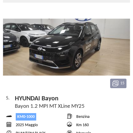
15
HYUNDAI Bayon
5.
Bayon 1.2 MPI MT XLine MY25
KM0-1000
Benzina
2025 Maggio
Km 160