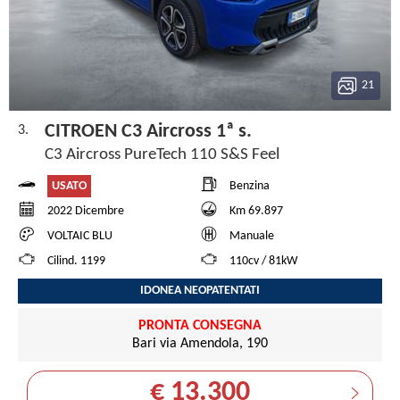
21
CITROEN C3 Aircross 1ª s.
3.
C3 Aircross PureTech 110 S&S Feel
USATO
Benzina
2022 Dicembre
Km 69.897
VOLTAIC BLU
Manuale
Cilind. 1199
110cv / 81kW
IDONEA NEOPATENTATI
PRONTA CONSEGNA
Bari via Amendola, 190
€ 13.300