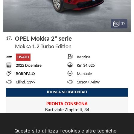
19
OPEL Mokka 2ª serie
17.
Mokka 1.2 Turbo Edition
USATO
Benzina
2022 Dicembre
Km 34.825
BORDEAUX
Manuale
Cilind. 1199
101cv / 74kW
IDONEA NEOPATENTATI
PRONTA CONSEGNA
Bari viale Zippitelli, 34
€ 16.200
Questo sito utilizza i cookies e altre tecniche