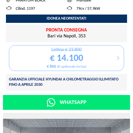
PHANTOM BLACK
Manuale
Cilind. 1197
79cv / 57,9kW
IDONEA NEOPATENTATI
PRONTA CONSEGNA
Bari via Napoli, 353
Listino € 23.800
€ 14.100
€ 800
di optionals inclusi
GARANZIA UFFICIALE HYUNDAI A CHILOMETRAGGIO ILLIMITATO
FINO A APRILE 2030
WHATSAPP