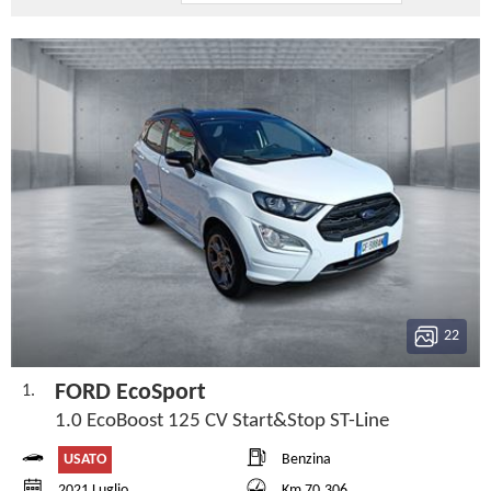
22
FORD EcoSport
1.
1.0 EcoBoost 125 CV Start&Stop ST-Line
USATO
Benzina
2021 Luglio
Km 70.306