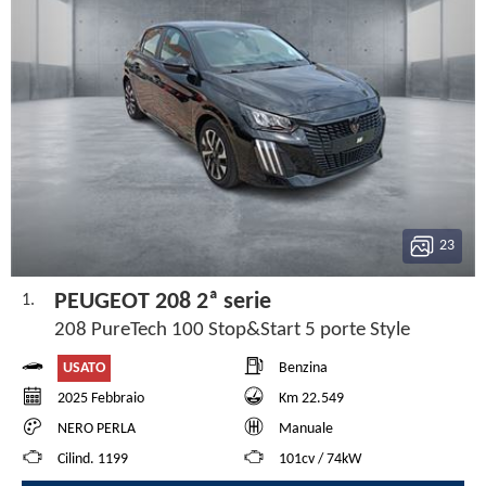
23
PEUGEOT 208 2ª serie
1.
208 PureTech 100 Stop&Start 5 porte Style
USATO
Benzina
2025 Febbraio
Km 22.549
NERO PERLA
Manuale
Cilind. 1199
101cv / 74kW