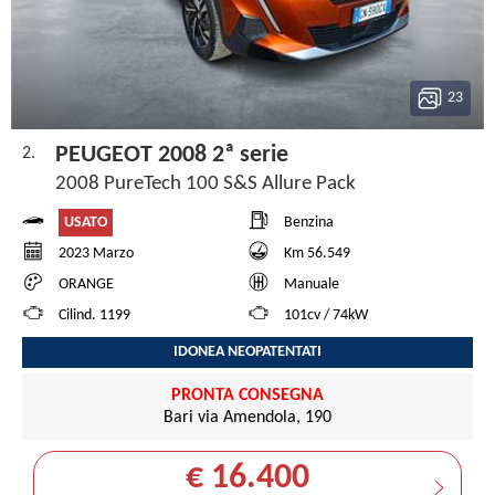
23
PEUGEOT 2008 2ª serie
2.
2008 PureTech 100 S&S Allure Pack
USATO
Benzina
2023 Marzo
Km 56.549
ORANGE
Manuale
Cilind. 1199
101cv / 74kW
IDONEA NEOPATENTATI
PRONTA CONSEGNA
Bari via Amendola, 190
€ 16.400