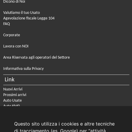
Dicono di Noi
Valutiamo il tuo Usato
Agevolazione fiscale Legge 104
FAQ
Corporate
Lavora con NOI
Area Riservata agli operatori del Settore
Informativa sulla Privacy
Link
Nuovi Arrivi
Prossimi arrivi
Auto Usate
Auto KM0
Auto Nuove
Noleggio a lungo termine
Questo sito utilizza i cookies e altre tecniche
PRENOTA IL TUO INTERVENTO DI OFFICINA
di tracciamento (es. Google) per “attività