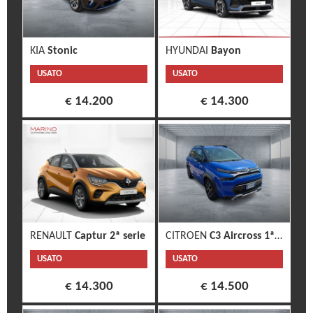
KIA
Stonic
HYUNDAI
Bayon
USATO
USATO
€ 14.200
€ 14.300
RENAULT
Captur 2ª serie
CITROEN
C3 Aircross 1ª s.
USATO
USATO
€ 14.300
€ 14.500