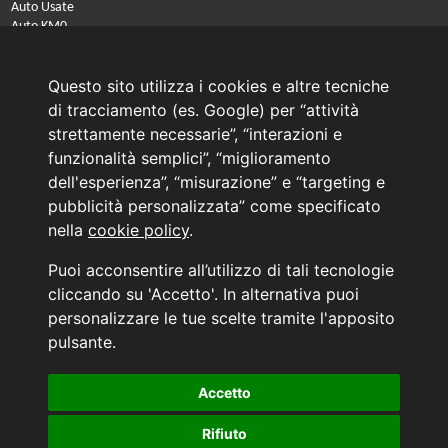
Auto Usate
Auto KM0
Auto Nuove
Noleggio a lungo termine
Questo sito utilizza i cookies e altre tecniche
PRENOTA IL TUO INTERVENTO DI OFFICINA
di tracciamento (es. Google) per “attività
PRENOTA LA REVISIONE DELLA TUA AUTO
strettamente necessarie”, “interazioni e
funzionalità semplici”, “miglioramento
Consulente Online Usato: 0805608980
Consulente Online Hyundai: 0805608985
dell'esperienza”, “misurazione” e “targeting e
pubblicità personalizzata” come specificato
nella
cookie policy
.
AUTO PLANET BARI SRL | BARI, via Zippitelli 32-34 - CAP 70132 | P.I. 05126720720
Puoi acconsentire all’utilizzo di tali tecnologie
Copyright © 2011-2026 - Tutti i diritti sono riservati.
cliccando su 'Accetto'. In alternativa puoi
Generata in 0,09 secondi | 216.73.216.254
personalizzare le tue scelte tramite l'apposito
INFORMATIVA AI SENSI DELL'ART. 79 DEL REG. IVASS n° 40/2018
pulsante.
Accetto
Aggiorna le tue preferenze di consenso alle tecnologie di tracciamento.
Rifiuto