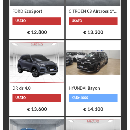
FORD
EcoSport
CITROEN
C3 Aircross 1ª s.
USATO
USATO
€ 12.800
€ 13.300
DR
dr 4.0
HYUNDAI
Bayon
USATO
KM0-1000
€ 13.600
€ 14.100