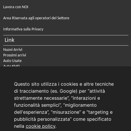
Lavora con NOI
Area Riservata agli operatori del Settore
Informativa sulla Privacy
Link
Nuovi Arrivi
Prossimi arrivi
Auto Usate
Auto KM0
Auto Nuove
Noleggio a lungo termine
Questo sito utilizza i cookies e altre tecniche
PRENOTA IL TUO INTERVENTO DI OFFICINA
di tracciamento (es. Google) per “attività
PRENOTA LA REVISIONE DELLA TUA AUTO
strettamente necessarie”, “interazioni e
funzionalità semplici”, “miglioramento
Consulente Online Usato: 0805608980
dell'esperienza”, “misurazione” e “targeting e
Consulente Online Hyundai: 0805608985
pubblicità personalizzata” come specificato
nella
cookie policy
.