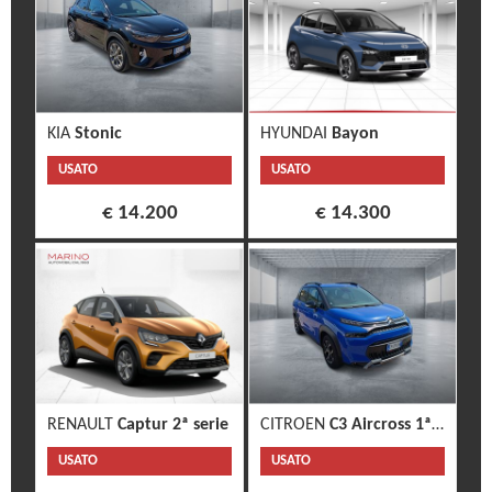
KIA
Stonic
HYUNDAI
Bayon
USATO
USATO
€ 14.200
€ 14.300
RENAULT
Captur 2ª serie
CITROEN
C3 Aircross 1ª s.
USATO
USATO