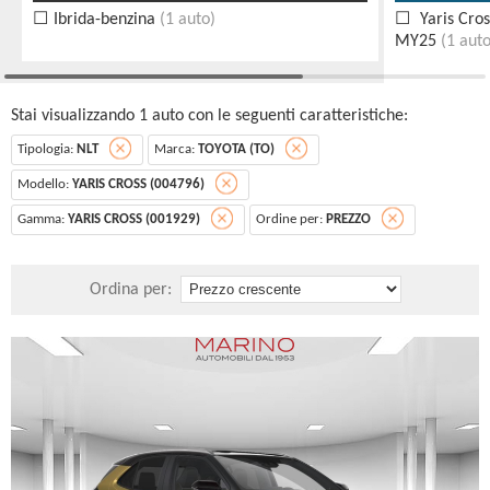
Ibrida-benzina
(1 auto)
Yaris Cros
MY25
(1 auto
Stai visualizzando 1 auto con le seguenti caratteristiche:
Tipologia:
NLT
Marca:
TOYOTA (TO)
Modello:
YARIS CROSS (004796)
Gamma:
YARIS CROSS (001929)
Ordine per:
PREZZO
Ordina per: