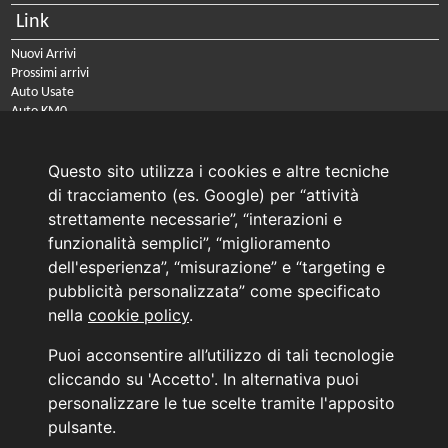
Link
Nuovi Arrivi
Prossimi arrivi
Auto Usate
Auto KM0
Auto Nuove
Noleggio a lungo termine
Questo sito utilizza i cookies e altre tecniche
PRENOTA IL TUO INTERVENTO DI OFFICINA
di tracciamento (es. Google) per “attività
PRENOTA LA REVISIONE DELLA TUA AUTO
strettamente necessarie”, “interazioni e
funzionalità semplici”, “miglioramento
Consulente Online Usato: 0805608980
Consulente Online Hyundai: 0805608985
dell'esperienza”, “misurazione” e “targeting e
pubblicità personalizzata” come specificato
nella
cookie policy
.
AUTO PLANET BARI SRL | BARI, via Zippitelli 32-34 - CAP 70132 | P.I. 05126720720
Puoi acconsentire all’utilizzo di tali tecnologie
Copyright © 2011-2026 - Tutti i diritti sono riservati.
cliccando su 'Accetto'. In alternativa puoi
Generata in 0,078 secondi | 216.73.216.101
personalizzare le tue scelte tramite l'apposito
INFORMATIVA AI SENSI DELL'ART. 79 DEL REG. IVASS n° 40/2018
pulsante.