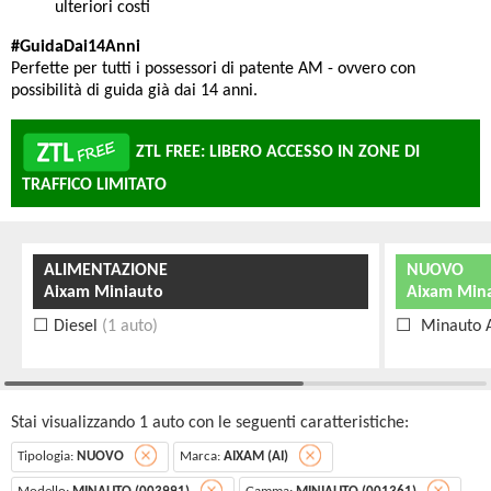
ulteriori costi
#GuidaDai14Anni
Perfette per tutti i possessori di patente AM - ovvero con
possibilità di guida già dai 14 anni.
ZTL FREE: LIBERO ACCESSO IN ZONE DI
TRAFFICO LIMITATO
ALIMENTAZIONE
NUOVO
Aixam Miniauto
Aixam Min
Diesel
(1 auto)
Minauto 
Stai visualizzando 1 auto con le seguenti caratteristiche:
Tipologia:
NUOVO
Marca:
AIXAM (AI)