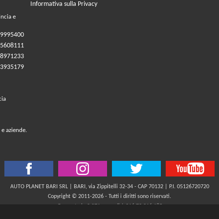
Informativa sulla Privacy
incia e
09995400
05608111
08971233
83935179
cia
 e aziende.
AUTO PLANET BARI SRL | BARI, via Zippitelli 32-34 - CAP 70132 | P.I. 05126720720
Copyright © 2011-2026 - Tutti i diritti sono riservati.
Generata in 0,071 secondi | 216.73.216.185