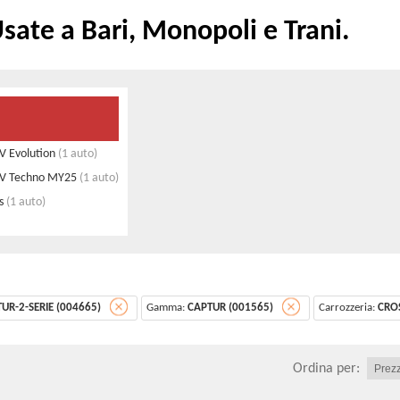
ate a Bari, Monopoli e Trani.
V Evolution
(1 auto)
 CV Techno MY25
(1 auto)
s
(1 auto)
UR-2-SERIE (004665)
Gamma:
CAPTUR (001565)
Carrozzeria:
CRO
Ordina per: