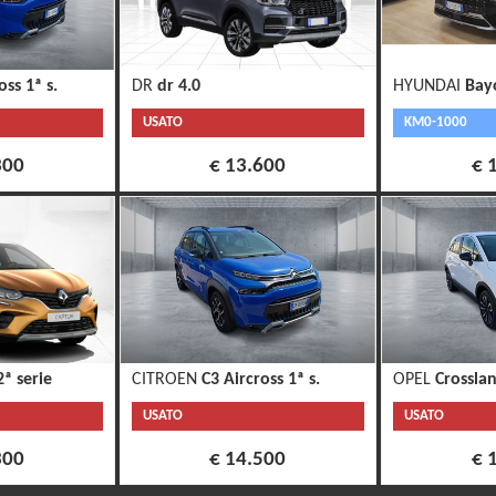
oss 1ª s.
DR
dr 4.0
HYUNDAI
Bay
USATO
KM0-1000
300
€ 13.600
€ 
2ª serie
CITROEN
C3 Aircross 1ª s.
OPEL
Crossla
USATO
USATO
300
€ 14.500
€ 