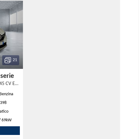
21
 serie
Captur Full Hybrid E-Tech 145 CV Evolution
-Benzina
.398
atico
/ 69kW