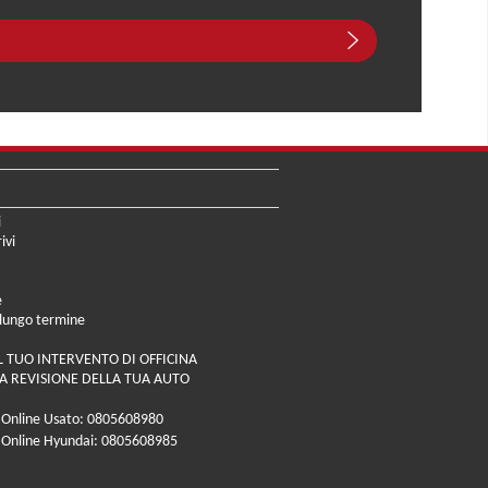
i
ivi
e
 lungo termine
L TUO INTERVENTO DI OFFICINA
A REVISIONE DELLA TUA AUTO
 Online Usato: 0805608980
 Online Hyundai: 0805608985