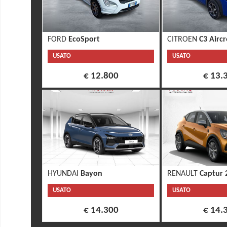
FORD
EcoSport
CITROEN
C3 Aircr
USATO
USATO
€ 12.800
€ 13.
HYUNDAI
Bayon
RENAULT
Captur 
USATO
USATO
€ 14.300
€ 14.