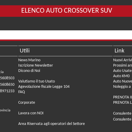
ELENCO AUTO CROSSOVER SUV
Utili
Link
News Marino
Nuovi Arriv
Iscrizione Newsletter
Prossimi arr
Dicono di Noi
Auto Usate
cia
Auto KM0
05608503
Valutiamo il tuo Usato
Auto Nuov
05608650
Agevolazione fiscale Legge 104
Noleggio a
08971233
FAQ
PRENOTA I
Corporate
PRENOTA L
ovincia
Lavora con NOI
Consulente
Consulente
Area Riservata agli operatori del Settore