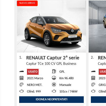
NUOVO ARRIVO
RENAULT Captur 2ª serie
REN
1.
2.
Captur TCe 100 CV GPL Business
USATO
USA
GPL
2021 Marzo
Km 96.480
2023
NERO MET.
Manuale
GRIG
Cilind. 999
101cv / 74kW
Cilin
IDONEA NEOPATENTATI