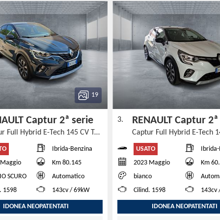
19
AULT Captur 2ª serie
RENAULT Captur 2ª
3.
Captur Full Hybrid E-Tech 145 CV Techno MY25
TO
USATO
Ibrida-Benzina
Ibrida
 Maggio
Km 80.145
2023 Maggio
Km 60
IO SCURO
Automatico
bianco
Autom
d. 1598
143cv / 69kW
Cilind. 1598
143cv 
IDONEA NEOPATENTATI
IDONEA NEOPATENTATI