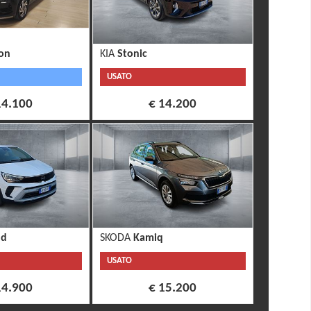
on
KIA
Stonic
USATO
14.100
€ 14.200
nd
SKODA
Kamiq
USATO
14.900
€ 15.200