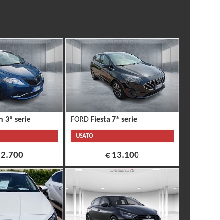
n 3ª serie
FORD
Fiesta 7ª serie
USATO
12.700
€ 13.100