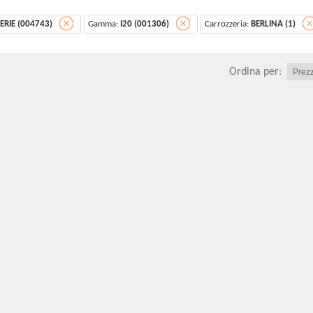
SERIE (004743)
Gamma:
I20 (001306)
Carrozzeria:
BERLINA (1)
Ordina per: