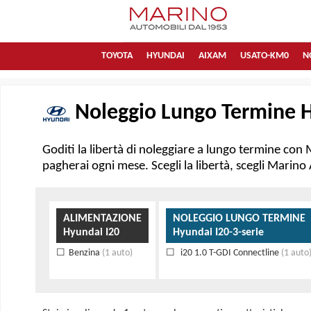
TOYOTA
HYUNDAI
AIXAM
USATO-KM0
N
Noleggio Lungo Termine H
Goditi la libertà di noleggiare a lungo termine con 
pagherai ogni mese. Scegli la libertà, scegli Marin
ALIMENTAZIONE
NOLEGGIO LUNGO TERMINE
Hyundai I20
Hyundai I20-3-serie
Benzina
(1 auto)
i20 1.0 T-GDI Connectline
(1 auto