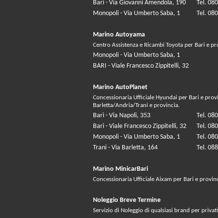
Bari - Via Giovanni Amendola, 190
Tel. 08
Monopoli - Via Umberto Saba, 1
Tel. 08
Marino Autoyama
Centro Assistenza e Ricambi Toyota per Bari e pr
Monopoli - Via Umberto Saba, 1
BARI - Viale Francesco Zippitelli, 32
Marino AutoPlanet
Concessionaria Ufficiale Hyundai per Bari e prov
Barletta/Andria/Trani e provincia.
Bari - Via Napoli, 353
Tel. 08
Bari - Viale Francesco Zippitelli, 32
Tel. 08
Monopoli - Via Umberto Saba, 1
Tel. 08
Trani - Via Barletta, 164
Tel. 08
Marino MinicarBari
Concessionaria Ufficiale Aixam per Bari e provin
Noleggio Breve Termine
Servizio di Noleggio di qualsiasi brand per privati