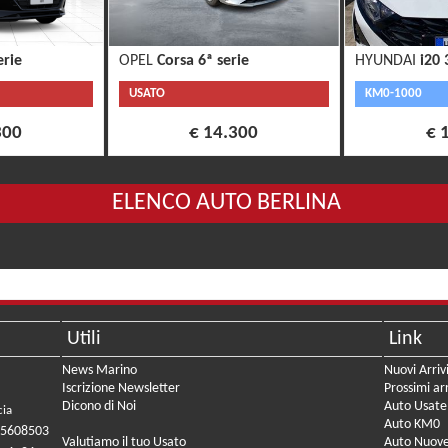
erie
OPEL
Corsa 6ª serie
HYUNDAI
i20 
USATO
KM0-1000
300
€ 14.300
€ 
ELENCO AUTO BERLINA
Utili
Link
News Marino
Nuovi Arriv
Iscrizione Newsletter
Prossimi arr
Dicono di Noi
Auto Usate
cia
Auto KM0
05608503
Valutiamo il tuo Usato
Auto Nuov