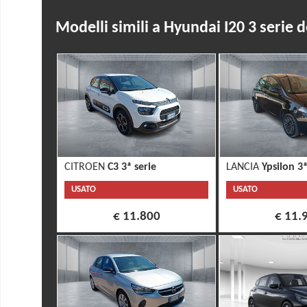
Modelli simili a Hyundai I20 3 serie 
CITROEN
C3 3ª serie
LANCIA
Ypsilon 3ª
USATO
USATO
€ 11.800
€ 11.