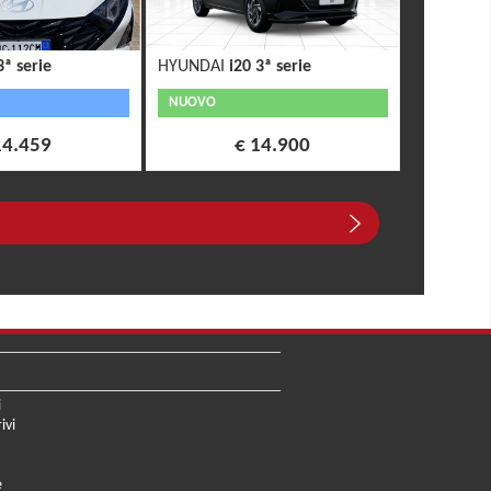
3ª serie
HYUNDAI
i20 3ª serie
NUOVO
14.459
€ 14.900
i
ivi
e