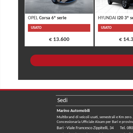
OPEL
Corsa 6ª serie
HYUNDAI
i20 3ª s
USATO
USATO
€ 13.600
€ 14.
Sedi
Marino Automobili
Multibrand di veicoli usati, semestrali e Km zero.
Concessionaria Ufficiale Aixam per Bari e provin
Bari - Viale Francesco Zippitelli, 34
Tel. 08