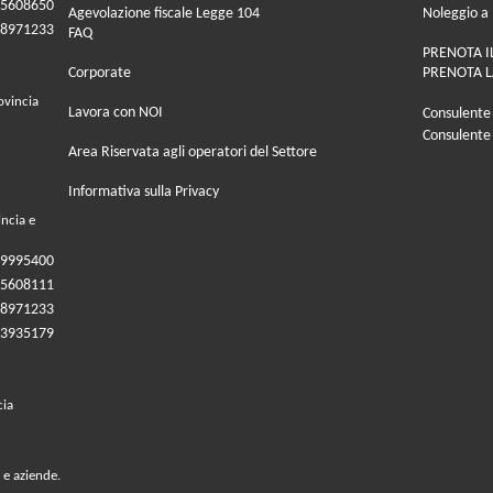
05608650
Agevolazione fiscale Legge 104
Noleggio a
08971233
FAQ
PRENOTA I
Corporate
PRENOTA L
ovincia
Lavora con NOI
Consulente
Consulente
Area Riservata agli operatori del Settore
Informativa sulla Privacy
incia e
09995400
05608111
08971233
83935179
cia
 e aziende.