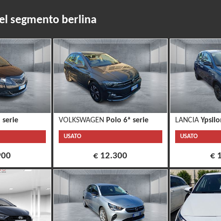
del segmento berlina
 serie
VOLKSWAGEN
Polo 6ª serie
LANCIA
Ypsilo
USATO
USATO
900
€ 12.300
€ 