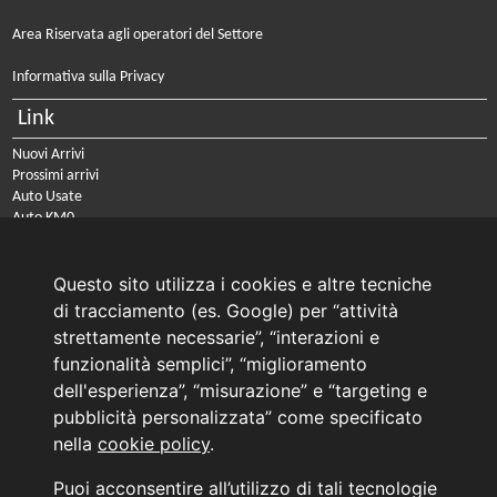
Area Riservata agli operatori del Settore
Informativa sulla Privacy
Link
Nuovi Arrivi
Prossimi arrivi
Auto Usate
Auto KM0
Auto Nuove
Noleggio a lungo termine
Questo sito utilizza i cookies e altre tecniche
PRENOTA IL TUO INTERVENTO DI OFFICINA
di tracciamento (es. Google) per “attività
PRENOTA LA REVISIONE DELLA TUA AUTO
strettamente necessarie”, “interazioni e
funzionalità semplici”, “miglioramento
Consulente Online Usato: 0805608980
dell'esperienza”, “misurazione” e “targeting e
Consulente Online Hyundai: 0805608985
pubblicità personalizzata” come specificato
nella
cookie policy
.
AUTO PLANET BARI SRL | BARI, via Zippitelli 32-34 - CAP 70132 | P.I. 05126720720
Puoi acconsentire all’utilizzo di tali tecnologie