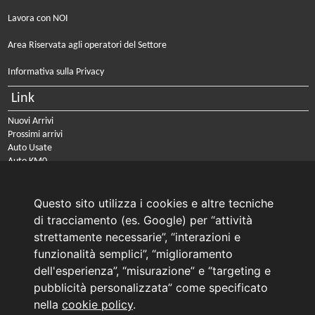
Lavora con NOI
Area Riservata agli operatori del Settore
Informativa sulla Privacy
Link
Nuovi Arrivi
Prossimi arrivi
Auto Usate
Auto KM0
Auto Nuove
Noleggio a lungo termine
Questo sito utilizza i cookies e altre tecniche
PRENOTA IL TUO INTERVENTO DI OFFICINA
di tracciamento (es. Google) per “attività
PRENOTA LA REVISIONE DELLA TUA AUTO
strettamente necessarie”, “interazioni e
funzionalità semplici”, “miglioramento
Consulente Online Usato: 0805608980
dell'esperienza”, “misurazione” e “targeting e
Consulente Online Hyundai: 0805608985
pubblicità personalizzata” come specificato
nella
cookie policy
.